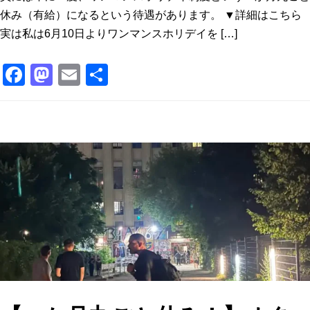
休み（有給）になるという待遇があります。 ▼詳細はこちら
実は私は6月10日よりワンマンスホリデイを […]
F
M
E
共
a
a
m
有
c
st
ai
e
o
l
b
d
o
o
o
n
k