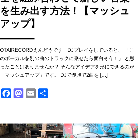
を生み出す方法！【マッシュ
アップ】
OTAIRECORDえんどうです！DJプレイをしていると、 「こ
のボーカルを別の曲のトラックに乗せたら面白そう！」 と思
ったことはありませんか？ そんなアイデアを形にできるのが
「マッシュアップ」です。 DJで即興で2曲を […]
F
M
E
共
a
a
m
有
c
st
ai
e
o
l
b
d