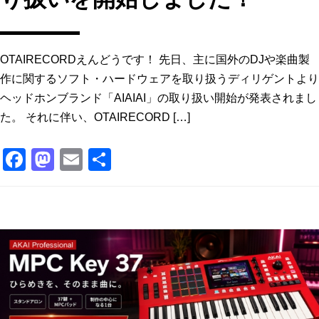
OTAIRECORDえんどうです！ 先日、主に国外のDJや楽曲製
作に関するソフト・ハードウェアを取り扱うディリゲントより
ヘッドホンブランド「AIAIAI」の取り扱い開始が発表されまし
た。 それに伴い、OTAIRECORD […]
F
M
E
共
a
a
m
有
c
st
ai
e
o
l
b
d
o
o
o
n
k