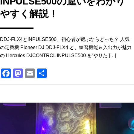
INPULSE500の違いをわかり
やすく解説！
DDJ-FLX4とINPULSE500、初心者が選ぶならどっち？ 人気
の定番機 Pioneer DJ DDJ-FLX4 と、練習機能＆入出力が魅力
の Hercules DJCONTROL INPULSE500 を“やりた […]
F
M
E
共
a
a
m
有
c
st
ai
e
o
l
b
d
o
o
o
n