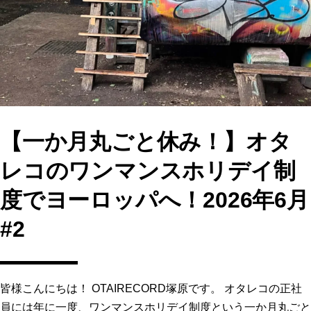
o
o
o
n
k
【一か月丸ごと休み！】オタ
レコのワンマンスホリデイ制
度でヨーロッパへ！2026年6月
#2
皆様こんにちは！ OTAIRECORD塚原です。 オタレコの正社
員には年に一度、ワンマンスホリデイ制度という一か月丸ごと