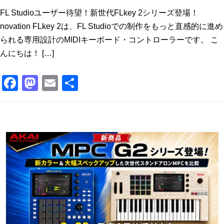
FL Studioユーザー待望！新世代FLkey 2シリーズ登場！
novation FLkey 2は、FL Studioでの制作をもっと直感的に進め
られる専用設計のMIDIキーボード・コントローラーです。 こ
んにちは！ […]
F
M
E
共
a
a
m
有
c
st
ai
e
o
l
b
d
o
o
o
n
k