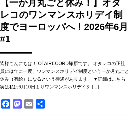
【一か月丸ごと休み！】オタ
レコのワンマンスホリデイ制
度でヨーロッパへ！2026年6月
#1
皆様こんにちは！ OTAIRECORD塚原です。 オタレコの正社
員には年に一度、ワンマンスホリデイ制度という一か月丸ごと
休み（有給）になるという待遇があります。 ▼詳細はこちら
実は私は6月10日よりワンマンスホリデイを […]
F
M
E
共
a
a
m
有
c
st
ai