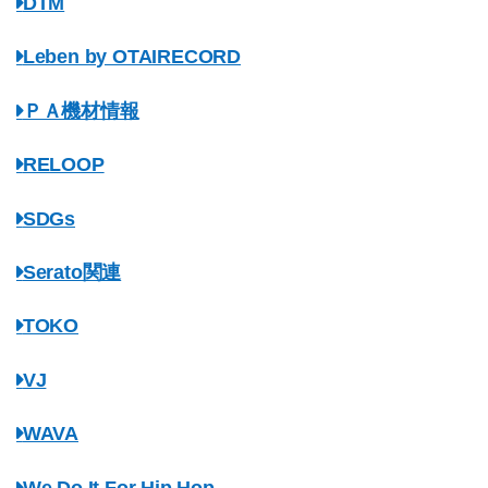
DTM
Leben by OTAIRECORD
ＰＡ機材情報
RELOOP
SDGs
Serato関連
TOKO
VJ
WAVA
We Do It For Hip Hop