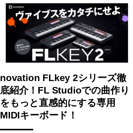
e
o
l
b
d
o
o
o
n
k
novation FLkey 2シリーズ徹
底紹介！FL Studioでの曲作り
をもっと直感的にする専用
MIDIキーボード！