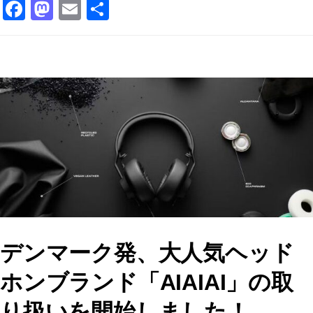
F
M
E
共
a
a
m
有
c
st
ai
e
o
l
b
d
o
o
o
n
k
デンマーク発、大人気ヘッド
ホンブランド「AIAIAI」の取
り扱いを開始しました！