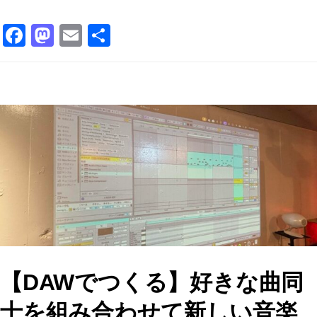
F
M
E
共
a
a
m
有
c
st
ai
e
o
l
b
d
o
o
o
n
k
【DAWでつくる】好きな曲同
士を組み合わせて新しい音楽