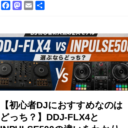
F
M
E
共
a
a
m
有
c
st
ai
e
o
l
b
d
o
o
o
n
k
【初心者DJにおすすめなのは
どっち？】DDJ-FLX4と