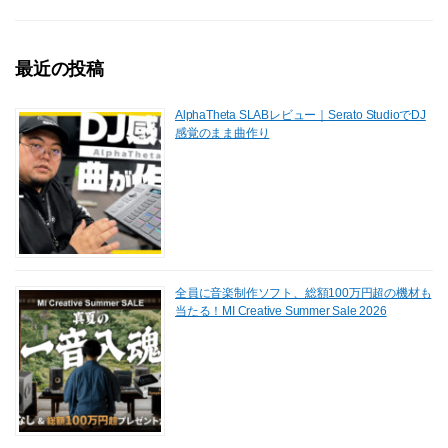
o
o
o
n
最近の投稿
k
AlphaTheta SLABレビュー｜Serato StudioでDJ
感覚のまま曲作り
全員に音楽制作ソフト、総額100万円超の機材も
当たる！MI Creative Summer Sale 2026