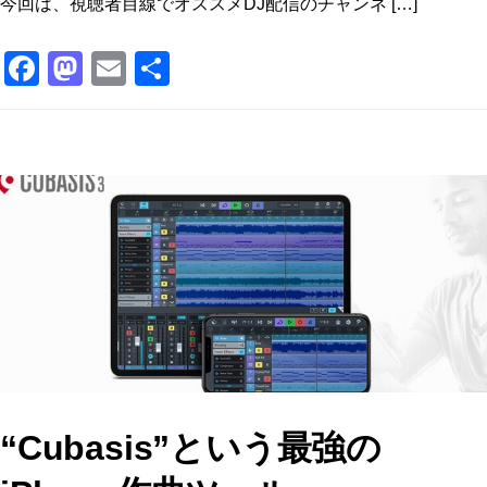
今回は、視聴者目線でオススメDJ配信のチャンネ […]
F
M
E
共
a
a
m
有
c
st
ai
e
o
l
b
d
o
o
o
n
k
“Cubasis”という最強の