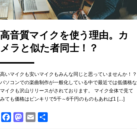
高音質マイクを使う理由。カ
メラと似た者同士！？
高いマイクも安いマイクもみんな同じと思っていませんか！？
パソコンでの楽曲制作が一般化している中で最近では低価格な
マイクも沢山リリースがされております。 マイク全体で見て
みても価格はピンキリで5千～6千円のものもあれば1 […]
F
M
E
共
a
a
m
有
c
st
ai