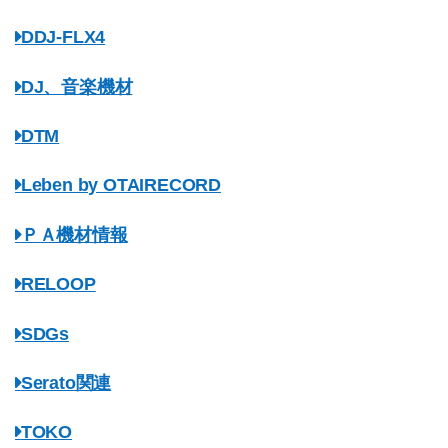
DDJ-FLX4
DJ、音楽機材
DTM
Leben by OTAIRECORD
ＰＡ機材情報
RELOOP
SDGs
Serato関連
TOKO