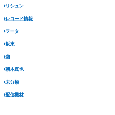
リシュン
レコード情報
ヲータ
坂東
幽
朝本真也
未分類
配信機材