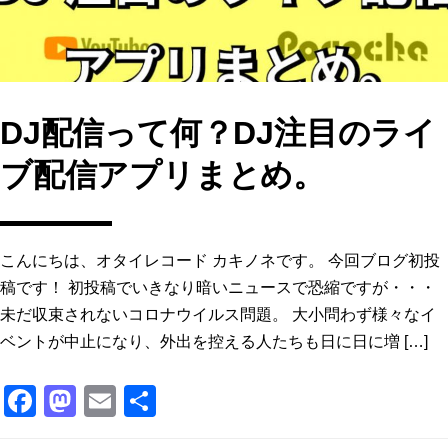
k
DJ配信って何？DJ注目のライ
ブ配信アプリまとめ。
こんにちは、オタイレコード カキノネです。 今回ブログ初投
稿です！ 初投稿でいきなり暗いニュースで恐縮ですが・・・
未だ収束されないコロナウイルス問題。 大小問わず様々なイ
ベントが中止になり、外出を控える人たちも日に日に増 […]
F
M
E
共
a
a
m
有