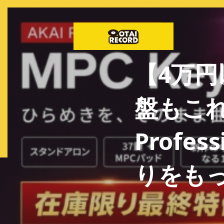
【4万
盤もこれ
Profes
りをも