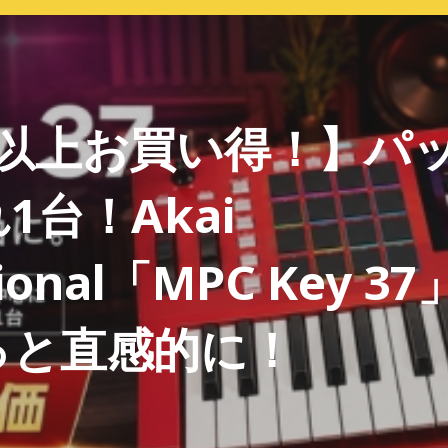
円以上お買い得！】パ
1台！Akai
sional「MPC Key 
っと直感的に！