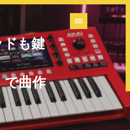
ッドも鍵
37」で曲作