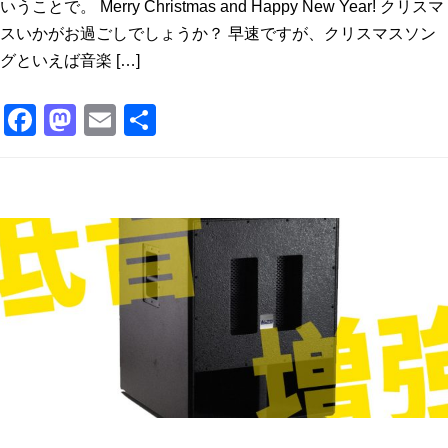
いうことで。 Merry Christmas and Happy New Year! クリスマ
スいかがお過ごしでしょうか？ 早速ですが、クリスマスソン
グといえば音楽 […]
F
M
E
共
a
a
m
有
c
st
ai
e
o
l
b
d
o
o
o
n
k