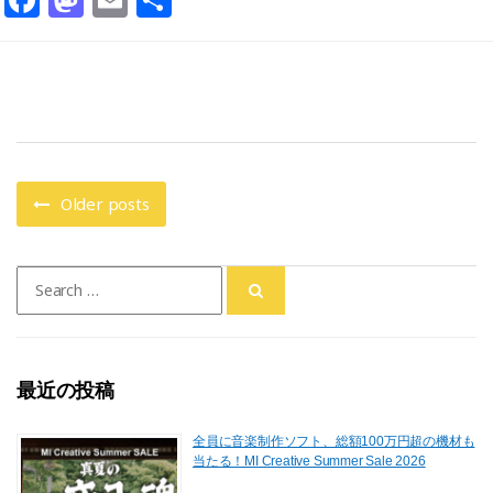
a
a
m
有
c
st
ai
e
o
l
b
d
o
o
o
n
Older posts
k
Search
for:
最近の投稿
全員に音楽制作ソフト、総額100万円超の機材も
当たる！MI Creative Summer Sale 2026