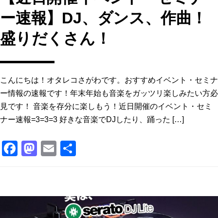
ー速報】DJ、ダンス、作曲！
盛りだくさん！
こんにちは！オタレコさがわです。おすすめイベント・セミナ
ー情報の速報です！年末年始も音楽をガッツリ楽しみたい方必
見です！ 音楽を存分に楽しもう！近日開催のイベント・セミ
ナー速報=3=3=3 好きな音楽でDJしたり、踊った […]
F
M
E
共
a
a
m
有
c
st
ai
e
o
l
b
d