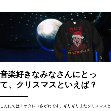
c
st
ai
e
o
l
b
d
o
o
o
n
k
音楽好きなみなさんにとっ
て、クリスマスといえば？
こんにちは！オタレコさがわです。ギリギリまだクリスマスと