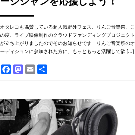
ージシャンを応援しよう！
オタレコも協賛している超人気野外フェス、りんご音楽祭。こ
の度、ライブ映像制作のクラウドファンディングプロジェクト
が立ち上がりましたのでそのお知らせです！りんご音楽祭のオ
ーディションに参加された方に、もっともっと活躍して欲 […]
F
M
E
共
a
a
m
有
c
st
ai
e
o
l
b
d
o
o
o
n