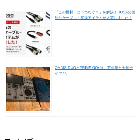
「この機材、どうつなぐ？」を解決！HOSAの便
利なケーブル・変換アイテムが入荷しました！
OMNIS-DUOとPRIME GO+は、万年筆と十徳ナ
イフだ。