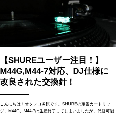
b
d
o
o
o
n
k
【SHUREユーザー注目！】
M44G,M44-7対応、DJ仕様に
改良された交換針！
こんにちは！オタレコ塚原です。SHUREの定番カートリッ
ジ、M44G、M44-7は生産終了してしまいましたが、代替可能