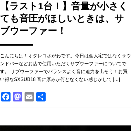
【ラスト1台！】音量が小さく
ても音圧がほしいときは、サ
ブウーファー！
こんにちは！オタレコさがわです。今日は個人宅ではなくサウ
ンドバーなどお店で使用いただくサブウーファーについてで
す。 サブウーファーでバランスよく音に迫力を出そう！お買
い得なSXSUB18 音に厚みが何となくない感じがして […]
F
M
E
共
a
a
m
有
c
st
ai
e
o
l