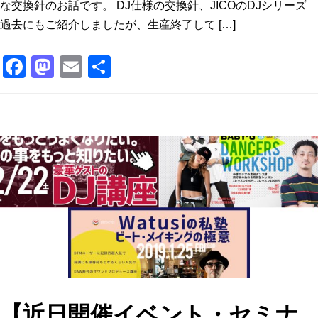
な交換針のお話です。 DJ仕様の交換針、JICOのDJシリーズ
過去にもご紹介しましたが、生産終了して […]
F
M
E
共
a
a
m
有
c
st
ai
e
o
l
b
d
o
o
o
n
k
【近日開催イベント・セミナ