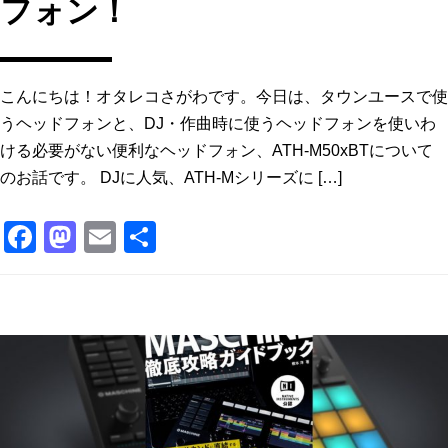
フォン！
こんにちは！オタレコさがわです。今日は、タウンユースで使
うヘッドフォンと、DJ・作曲時に使うヘッドフォンを使いわ
ける必要がない便利なヘッドフォン、ATH-M50xBTについて
のお話です。 DJに人気、ATH-Mシリーズに […]
F
M
E
共
a
a
m
有
c
st
ai
e
o
l
b
d
o
o
o
n