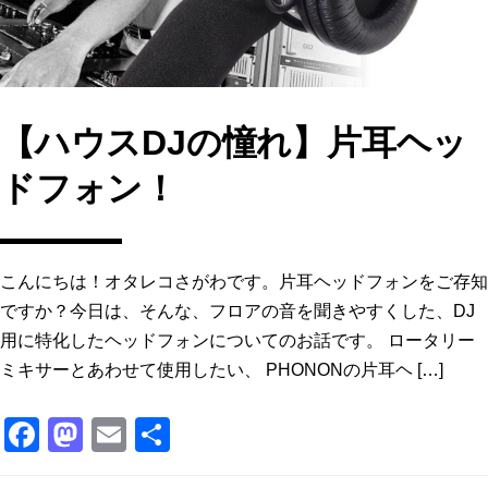
k
【ハウスDJの憧れ】片耳ヘッ
ドフォン！
こんにちは！オタレコさがわです。片耳ヘッドフォンをご存知
ですか？今日は、そんな、フロアの音を聞きやすくした、DJ
用に特化したヘッドフォンについてのお話です。 ロータリー
ミキサーとあわせて使用したい、 PHONONの片耳ヘ […]
F
M
E
共
a
a
m
有