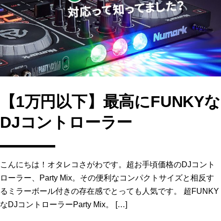
o
o
o
n
k
【1万円以下】最高にFUNKYな
DJコントローラー
こんにちは！オタレコさがわです。超お手頃価格のDJコント
ローラー、Party Mix。その便利なコンパクトサイズと相反す
るミラーボール付きの存在感でとっても人気です。 超FUNKY
なDJコントローラーParty Mix。 […]