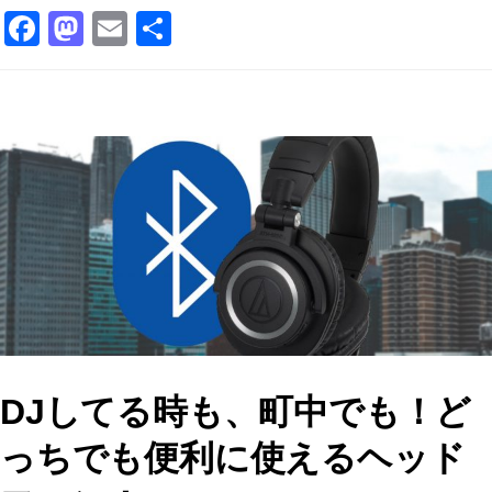
F
M
E
共
a
a
m
有
c
st
ai
e
o
l
b
d
o
o
o
n
k
DJしてる時も、町中でも！ど
っちでも便利に使えるヘッド