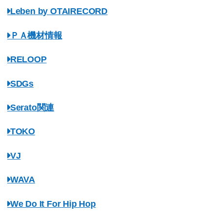
Leben by OTAIRECORD
ＰＡ機材情報
RELOOP
SDGs
Serato関連
TOKO
VJ
WAVA
We Do It For Hip Hop