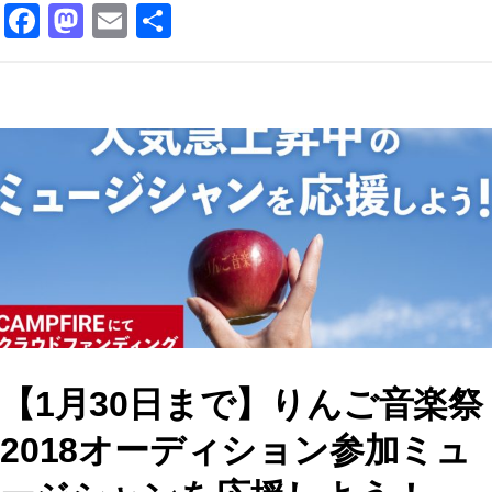
F
M
E
共
a
a
m
有
c
st
ai
e
o
l
b
d
o
o
o
n
k
【1月30日まで】りんご音楽祭
2018オーディション参加ミュ