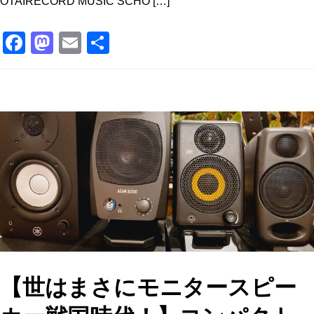
OTAIRECORD MUSIC SCHO […]
F
M
E
共
a
a
m
有
c
st
ai
e
o
l
b
d
o
o
o
n
k
【世はまさにモニタースピー