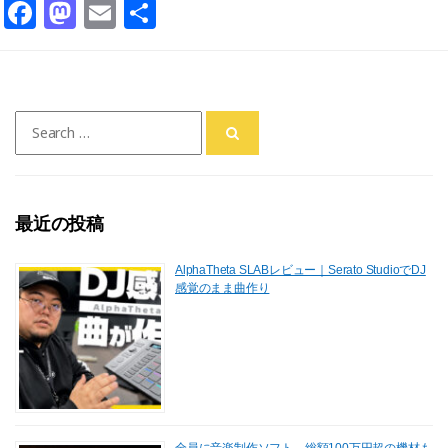
F
M
E
共
a
a
m
有
c
st
ai
e
o
l
Search
b
d
for:
o
o
o
n
最近の投稿
k
AlphaTheta SLABレビュー｜Serato StudioでDJ
感覚のまま曲作り