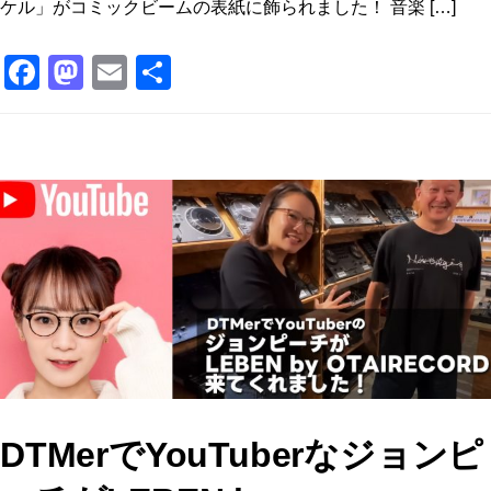
ケル」がコミックビームの表紙に飾られました！ 音楽 […]
F
M
E
共
a
a
m
有
c
st
ai
e
o
l
b
d
o
o
o
n
k
DTMerでYouTuberなジョンピ