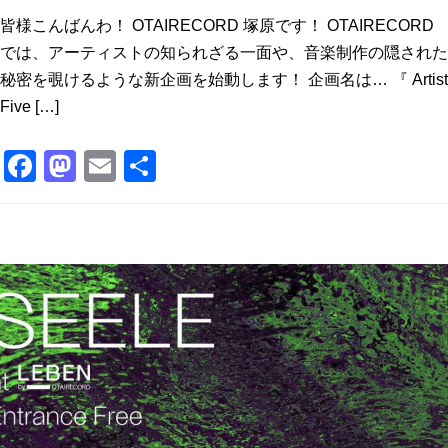
皆様こんばんわ！ OTAIRECORD 塚原です！ OTAIRECORD
では、アーティストの知られざる一面や、音楽制作の隠された
秘密を覗けるような新企画を始動します！ 企画名は… 『 Artist
Five […]
F
M
E
共
a
a
m
有
c
st
ai
e
o
l
b
d
o
o
o
n
k