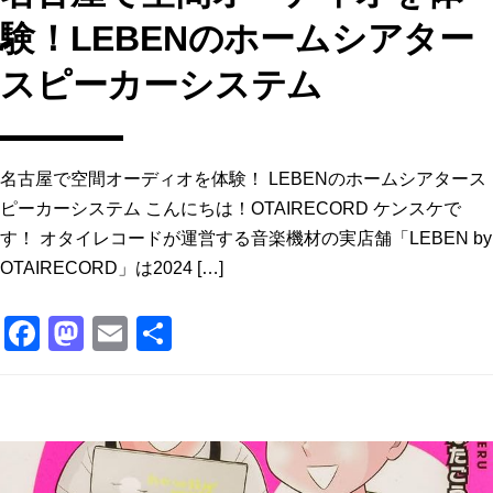
験！LEBENのホームシアター
スピーカーシステム
名古屋で空間オーディオを体験！ LEBENのホームシアタース
ピーカーシステム こんにちは！OTAIRECORD ケンスケで
す！ オタイレコードが運営する音楽機材の実店舗「LEBEN by
OTAIRECORD」は2024 […]
F
M
E
共
a
a
m
有
c
st
ai
e
o
l
b
d