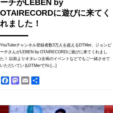
ーチがLEBEN by
OTAIRECORDに遊びに来てく
れました！
YouTubeチャンネル登録者数3万人を超えるDTMer、ジョンピ
ーチさんがLEBEN by OTAIRECORDに遊びに来てくれまし
た！ 以前よりオタレコ企画のイベントなどでもご一緒させて
いただいているDTMerでYo […]
F
M
E
共
a
a
m
有
c
st
ai
e
o
l
b
d