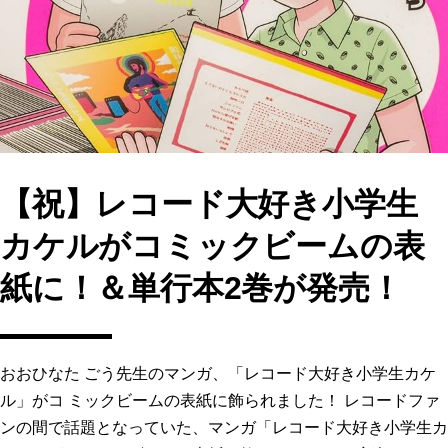
o
o
o
n
k
【祝】レコード大好き小学生
カケルがコミックビームの表
紙に！＆単行本2巻が発売！
おおひなた ごう先生のマンガ、「レコード大好き小学生カケ
ル」がコ ミックビームの表紙に飾られました！ レコードファ
ンの間で話題となっていた、マンガ「レコード大好き小学生カ