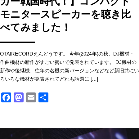
カー戦国時代！】コンパクト
モニタースピーカーを聴き比
べてみました！
OTAIRECORDえんどうです。 今年(2024年)の秋、DJ機材・
作曲機材の新作がすごい勢いで発表されています。 DJ機材の
新作や後継機、往年の名機の新バージョンなどなど新旧共にい
ろいろな機材が発表されてどれも話題に […]
F
M
E
共
a
a
m
有
c
st
ai
e
o
l
b
d