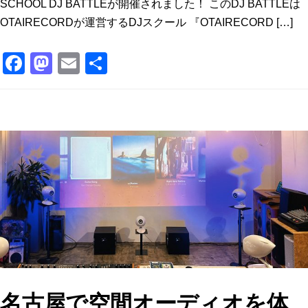
SCHOOL DJ BATTLEが開催されました！ このDJ BATTLEは
OTAIRECORDが運営するDJスクール 『OTAIRECORD […]
F
M
E
共
a
a
m
有
c
st
ai
e
o
l
b
d
o
o
o
n
k
名古屋で空間オーディオを体