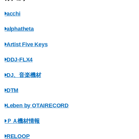
acchi
alphatheta
Artist Five Keys
DDJ-FLX4
DJ、音楽機材
DTM
Leben by OTAIRECORD
ＰＡ機材情報
RELOOP