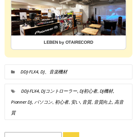
LEBEN by OTAIRECORD
DDJ-FLX4
DJ、音楽機材
,
DDJ-FLX4
DJコントローラー
DJ初心者
DJ機材
,
,
,
,
Pionner DJ
パソコン
初心者
安い
音質
音質向上
高音
,
,
,
,
,
,
質
Search