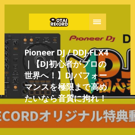
Pioneer DJ / DDJ-FLX4
｜【DJ初心者がプロの
世界へ！】DJパフォー
マンスを極限まで高め
たいなら音質に拘れ！