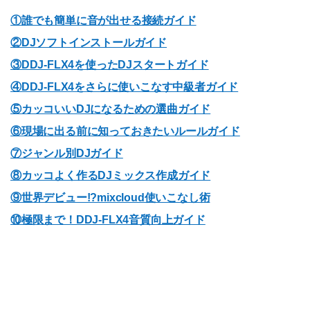
①誰でも簡単に音が出せる接続ガイド
②DJソフトインストールガイド
③DDJ-FLX4を使ったDJスタートガイド
④DDJ-FLX4をさらに使いこなす中級者ガイド
⑤カッコいいDJになるための選曲ガイド
⑥現場に出る前に知っておきたいルールガイド
⑦ジャンル別DJガイド
⑧カッコよく作るDJミックス作成ガイド
⑨世界デビュー!?mixcloud使いこなし術
⑩極限まで！DDJ-FLX4音質向上ガイド