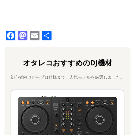
F
M
E
共
a
a
m
有
c
st
ai
オタレコおすすめのDJ機材
e
o
l
b
d
初心者向けからプロ仕様まで、人気モデルを厳選しました。
o
o
o
n
k