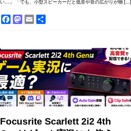
い…」 「でも、小型スピーカーだと低音や音の広がりが物 […]
F
M
E
共
a
a
m
有
c
st
ai
e
o
l
b
d
o
o
o
n
k
Focusrite Scarlett 2i2 4th