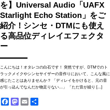
を】Universal Audio「UAFX
Starlight Echo Station」をご
紹介！シンセ・DTMにも使え
る高品位ディレイエフェクタ
ー
こんにちは！オタレコの白石です！ 突然ですが、DTMでのト
ラックメイクやシンセサイザーの音作りにおいて、こんな風に
感じたことはありませんか？ 「ディレイをかけると、元の音
が引っ込んでなんだか物足りない…」 「ただ音が繰り […]
F
M
E
共
a
a
m
有