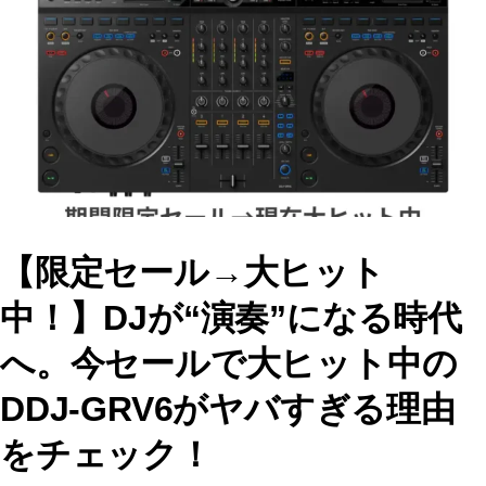
b
d
o
o
o
n
k
【限定セール→大ヒット
中！】DJが“演奏”になる時代
へ。今セールで大ヒット中の
DDJ-GRV6がヤバすぎる理由
をチェック！