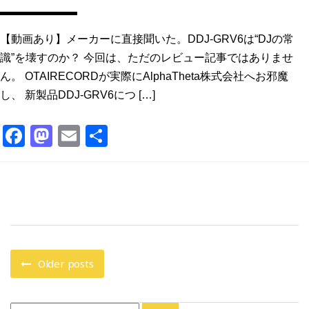
【動画あり】メーカーに直接聞いた。DDJ-GRV6は“DJの常
識”を壊すのか？ 今回は、ただのレビュー記事ではありませ
ん。 OTAIRECORDが実際にAlphaTheta株式会社へお邪魔
し、 新製品DDJ-GRV6につ […]
F
M
E
共
a
a
m
有
c
st
ai
e
o
l
b
d
o
o
o
n
Older posts
k
Search