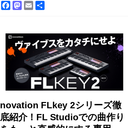
F
M
E
共
a
a
m
有
c
st
ai
e
o
l
b
d
o
o
o
n
k
novation FLkey 2シリーズ徹
底紹介！FL Studioでの曲作り