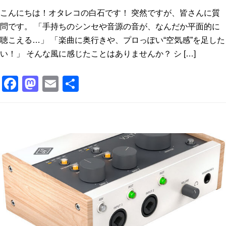
こんにちは！オタレコの白石です！ 突然ですが、皆さんに質
問です。 「手持ちのシンセや音源の音が、なんだか平面的に
聴こえる…」 「楽曲に奥行きや、プロっぽい“空気感”を足した
い！」 そんな風に感じたことはありませんか？ シ […]
F
M
E
共
a
a
m
有
c
st
ai
e
o
l
b
d
o
o
o
n
k