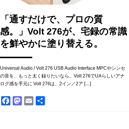
「通すだけで、プロの質
感。」Volt 276が、宅録の常識
を鮮やかに塗り替える。
Universal Audio / Volt 276 USB Audio Interface MPCやシンセ
の音を、もっと太く録りたいなら。Volt 276でUAらしいアナ
ログ感を手元に Volt 276は、2イン／2ア […]
F
M
E
共
a
a
m
有
c
st
ai
e
o
l