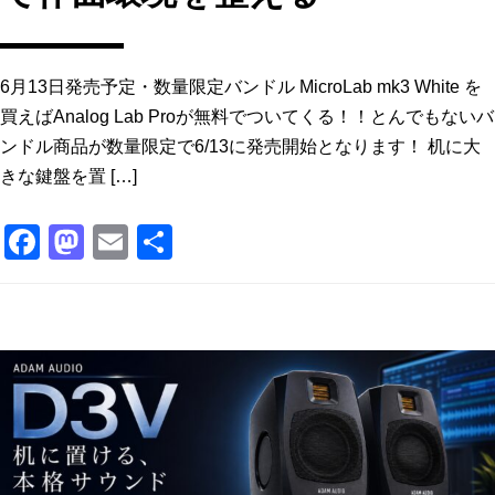
6月13日発売予定・数量限定バンドル MicroLab mk3 White を
買えばAnalog Lab Proが無料でついてくる！！とんでもないバ
ンドル商品が数量限定で6/13に発売開始となります！ 机に大
きな鍵盤を置 […]
F
M
E
共
a
a
m
有
c
st
ai
e
o
l
b
d
o
o
o
n
k