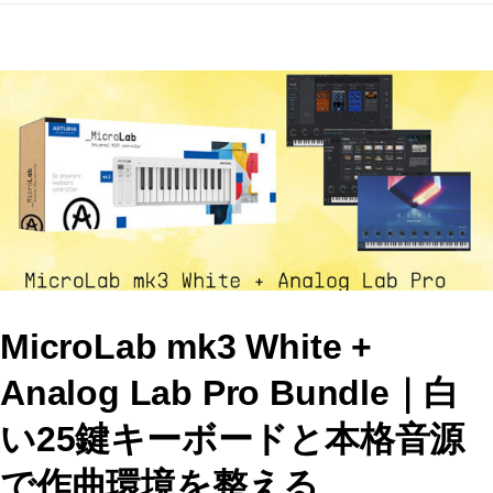
c
st
ai
e
o
l
b
d
o
o
o
n
k
MicroLab mk3 White +
Analog Lab Pro Bundle｜白
い25鍵キーボードと本格音源
で作曲環境を整える