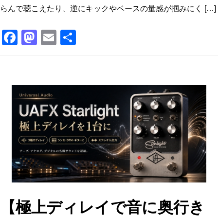
らんで聴こえたり、逆にキックやベースの量感が掴みにく […]
F
M
E
共
a
a
m
有
c
st
ai
e
o
l
b
d
o
o
o
n
k
【極上ディレイで音に奥行き