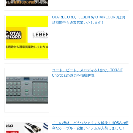
OTAIRECORD、LEBEN by OTAIRECORDはお
盆期間中も通常営業いたします！
コード、ビート、メロディを1台で。TORAIZ
Chordcatの魅力を徹底解説
「この機材、どうつなぐ？」を解決！HOSAの便
利なケーブル・変換アイテムが入荷しました！