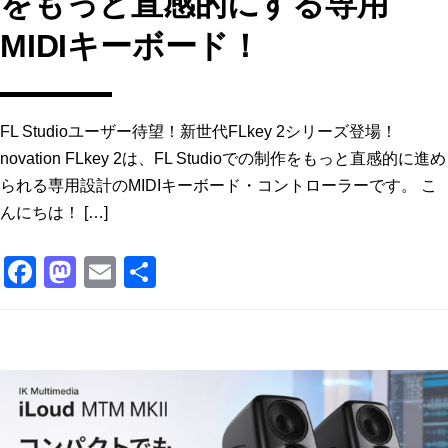
をもっと直感的にする専用
MIDIキーボード！
FL Studioユーザー待望！新世代FLkey 2シリーズ登場！
novation FLkey 2は、FL Studioでの制作をもっと直感的に進め
られる専用設計のMIDIキーボード・コントローラーです。 こ
んにちは！ […]
F
M
E
共
a
a
m
有
c
st
ai
e
o
l
b
d
o
o