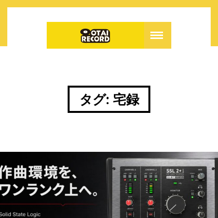
タグ:
宅録