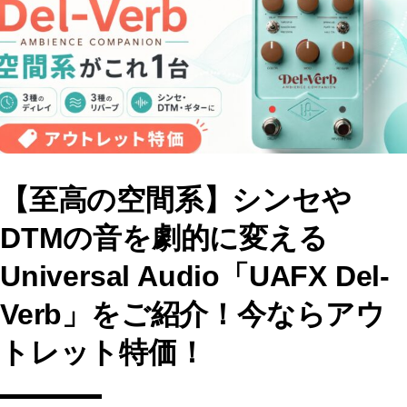
o
o
o
n
k
【至高の空間系】シンセや
DTMの音を劇的に変える
Universal Audio「UAFX Del-
Verb」をご紹介！今ならアウ
トレット特価！