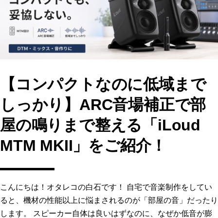
o
n
k
【コンパクトなのに低域まで
しっかり】ARC音場補正で部
屋の鳴りまで整える「iLoud
MTM MKII」をご紹介！
こんにちは！オタレコの白石です！ 自宅で音楽制作をしてい
ると、機材の性能以上に悩まされるのが「部屋の音」だったり
します。 スピーカー自体は良いはずなのに、なぜか低音が膨