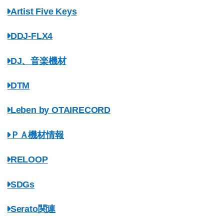
Artist Five Keys
DDJ-FLX4
DJ、音楽機材
DTM
Leben by OTAIRECORD
ＰＡ機材情報
RELOOP
SDGs
Serato関連