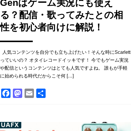
Genはゲーム実況にも使え
る？配信・歌ってみたとの相
性を初心者向けに解説！
人気コンテンツを自分でも立ち上げたい！そんな時にScarlett
っていいの？ オタイレコードイッキです！ 今でもゲーム実況
や配信というコンテンツはとても人気ですよね。 誰もが手軽
に始められる時代だからこそ何 […]
F
M
E
共
a
a
m
有
c
st
ai
e
o
l
b
d