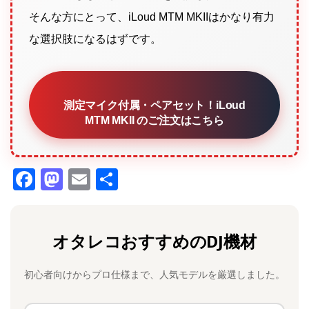
そんな方にとって、iLoud MTM MKIIはかなり有力
な選択肢になるはずです。
測定マイク付属・ペアセット！iLoud
MTM MKII のご注文はこちら
F
M
E
共
a
a
m
有
c
st
ai
オタレコおすすめのDJ機材
e
o
l
b
d
初心者向けからプロ仕様まで、人気モデルを厳選しました。
o
o