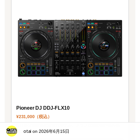
Pioneer DJ DDJ-FLX10
¥231,000（税込）
STEM分離対応の次世代モデル。クラブ仕様の操作感も実
otai
on
2026年6月15日
現。