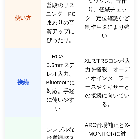
ミックス、音作
普段のリス
り、低域チェッ
ニング、PC
使い方
ク、定位確認など
まわりの音
制作用途により強
質アップに
い。
ぴったり。
RCA、
XLR/TRSコンボ入
3.5mmステ
力を搭載。オーデ
レオ入力、
ィオインターフェ
接続
Bluetoothに
ースやミキサーと
対応。手軽
の接続に向いてい
に使いやす
る。
い。
ARC音場補正とX-
シンプルな
MONITORに対
音質調整ス