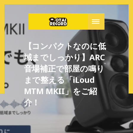
【コンパクトなのに低
域までしっかり】ARC
音場補正で部屋の鳴り
まで整える「iLoud
MTM MKII」をご紹
介！