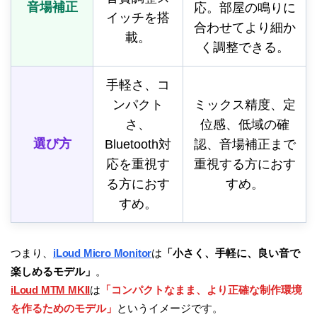
音場補正
応。部屋の鳴りに
イッチを搭
合わせてより細か
載。
く調整できる。
手軽さ、コ
ンパクト
ミックス精度、定
さ、
位感、低域の確
選び方
Bluetooth対
認、音場補正まで
応を重視す
重視する方におす
る方におす
すめ。
すめ。
つまり、
iLoud Micro Monitor
は
「小さく、手軽に、良い音で
楽しめるモデル」
。
iLoud MTM MKII
は
「コンパクトなまま、より正確な制作環境
を作るためのモデル」
というイメージです。