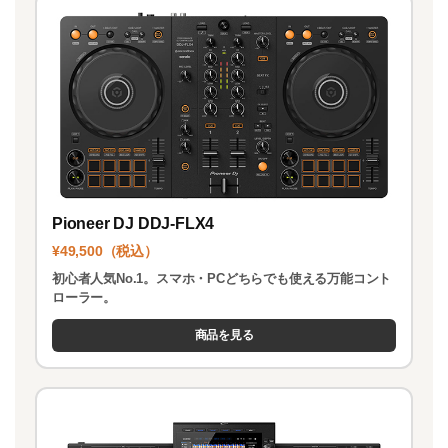
o
n
k
Pioneer DJ DDJ-FLX4
¥49,500（税込）
初心者人気No.1。スマホ・PCどちらでも使える万能コント
ローラー。
商品を見る