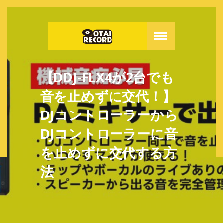
【DDJ-FLX4が2台でも
音を止めずに交代！】
DJコントローラーから
DJコントローラーに音
を止めずに交代する方
法