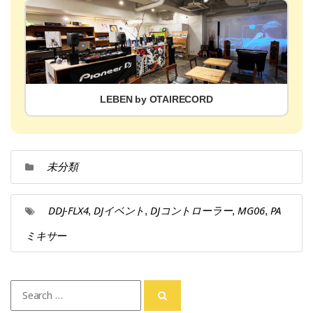
LEBEN by OTAIRECORD
未分類
DDJ-FLX4
DJイベント
DJコントローラー
MG06
PA
,
,
,
,
ミキサー
Search
for: