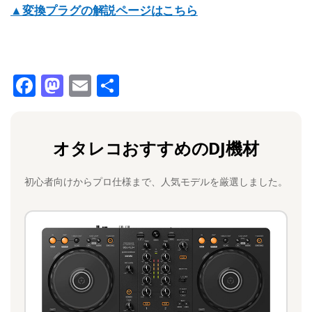
▲変換プラグの解説ページはこちら
F
M
E
共
a
a
m
有
c
st
ai
オタレコおすすめのDJ機材
e
o
l
b
d
初心者向けからプロ仕様まで、人気モデルを厳選しました。
o
o
o
n
k