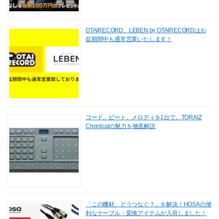
OTAIRECORD、LEBEN by OTAIRECORDはお
盆期間中も通常営業いたします！
コード、ビート、メロディを1台で。TORAIZ
Chordcatの魅力を徹底解説
「この機材、どうつなぐ？」を解決！HOSAの便
利なケーブル・変換アイテムが入荷しました！