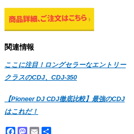
関連情報
ここに注目！ロングセラーなエントリー
クラスのCDJ、CDJ-350
【Pioneer DJ CDJ徹底比較】最強のCDJ
はこれだ！
F
M
E
共