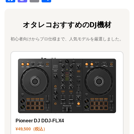
a
a
m
有
c
st
ai
オタレコおすすめのDJ機材
e
o
l
b
d
初心者向けからプロ仕様まで、人気モデルを厳選しました。
o
o
o
n
k
Pioneer DJ DDJ-FLX4
¥49,500（税込）