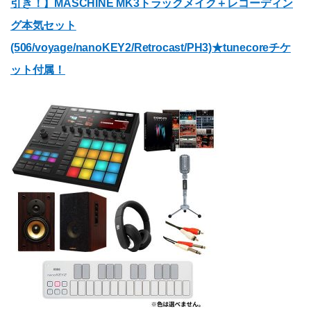
引き！】MASCHINE MK3トラックメイク＋レコーディン
グ本気セット
(506/voyage/nanoKEY2/Retrocast/PH3)★tunecoreチケ
ット付属！