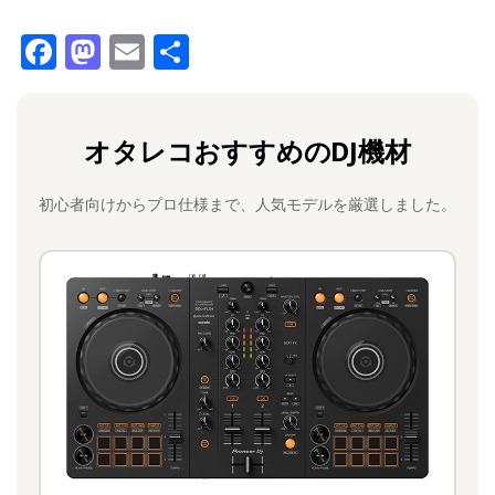
F
M
E
共
a
a
m
有
c
st
ai
オタレコおすすめのDJ機材
e
o
l
b
d
初心者向けからプロ仕様まで、人気モデルを厳選しました。
o
o
o
n
k