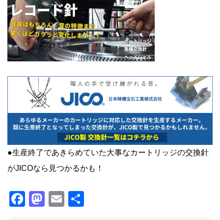
●生産終了であきらめていた大事なカートリッジの交換針
がJICOなら見つかるかも！
F
M
E
共
a
a
m
有