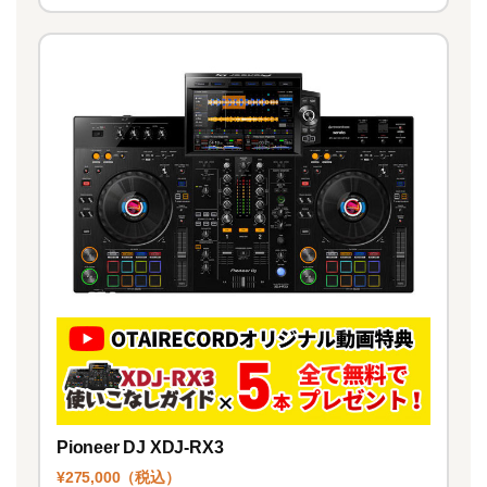
Pioneer DJ XDJ-RX3
¥275,000（税込）