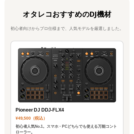
c
st
ai
オタレコおすすめのDJ機材
e
o
l
b
d
初心者向けからプロ仕様まで、人気モデルを厳選しました。
o
o
o
n
k
Pioneer DJ DDJ-FLX4
¥49,500（税込）
初心者人気No.1。スマホ・PCどちらでも使える万能コント
ローラー。