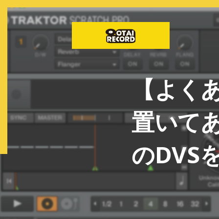
【よく
置いてある
のDVS