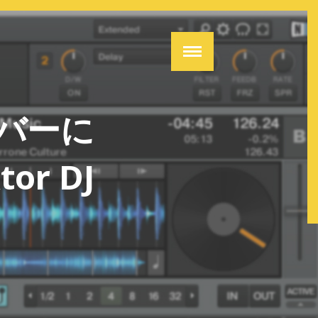
バーに
r DJ