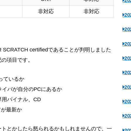
2
非対応
非対応
2
2
2
CRATCH certifiedであることが判明しました
2
記の項目です。
2
2になっているか
2
ライバが自分のPCにあるか
r専用バイナル、CD
2
アが最新か
2
ートとかしたら怒られるかもしれませんので、一
2