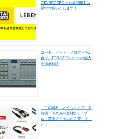
OTAIRECORDはお盆期間中も
通常営業いたします！
コード、ビート、メロディを1
台で。TORAIZ Chordcatの魅力
を徹底解説
「この機材、どうつなぐ？」を
解決！HOSAの便利なケーブ
ル・変換アイテムが入荷しまし
た！