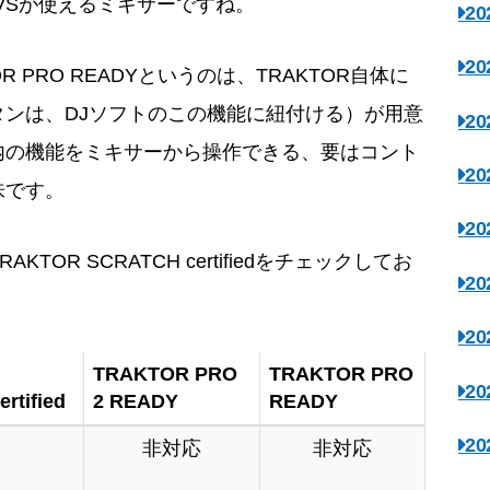
edは、DVSが使えるミキサーですね。
2
2
KTOR PRO READYというのは、TRAKTOR自体に
ンは、DJソフトのこの機能に紐付ける）が用意
2
内の機能をミキサーから操作できる、要はコント
2
味です。
2
OR SCRATCH certifiedをチェックしてお
2
2
TRAKTOR PRO
TRAKTOR PRO
2
rtified
2 READY
READY
2
非対応
非対応