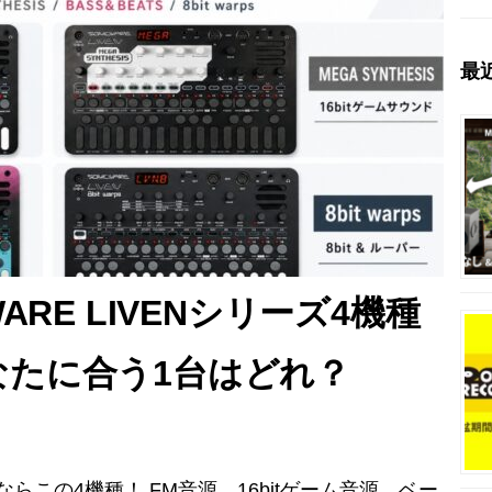
最
ARE LIVENシリーズ4機種
なたに合う1台はどれ？
ぶならこの4機種！ FM音源、16bitゲーム音源、ベー