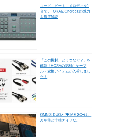
コード、ビート、メロディを1
台で。TORAIZ Chordcatの魅力
を徹底解説
「この機材、どうつなぐ？」を
解決！HOSAの便利なケーブ
ル・変換アイテムが入荷しまし
た！
OMNIS-DUOとPRIME GO+は、
万年筆と十徳ナイフだ。