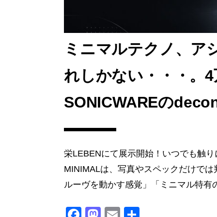
ミニマルテクノ、ア
れしかない・・・。4
SONICWAREのdecons
栄LEBENにて展示開始！いつでも触りに来てく
MINIMALは、写真やスペックだけ
ルーヴを動かす感覚」「ミニマル特有の 
F
M
E
共