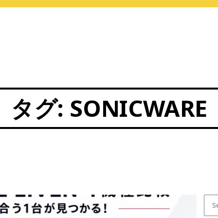
タグ:
SONICWARE
Sear
for: