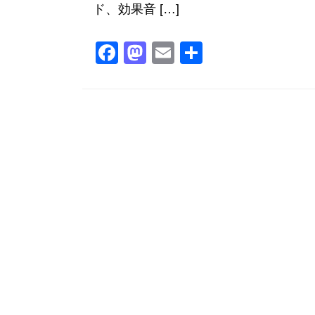
ド、効果音 […]
F
M
E
共
a
a
m
有
c
st
ai
e
o
l
b
d
o
o
o
n
k