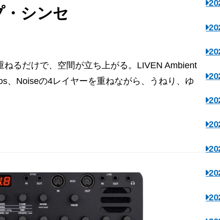
2
プ・シンセ
2
2
Ø 音を重ねるだけで、空間が立ち上がる。LIVEN Ambient
2
tmos、Noiseの4レイヤーを重ねながら、うねり、ゆ
2
2
2
2
2