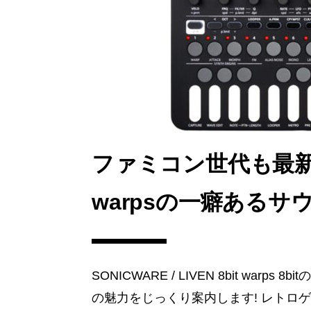
o
n
k
ファミコン世代も最新のLo
warpsの一癖ある
SONICWARE / LIVEN 8bit warps
の魅力をじっくり案内します! レトロ