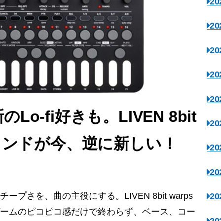
2
2
2
2
2
-fi好きも。LIVEN 8bit
2
サウンドが今、逆に新しい！
2
2
 8bitのチープさを、曲の主役にする。LIVEN 8bit warps
2
ゲームのピコピコ感だけで終わらず、ベース、コー
2