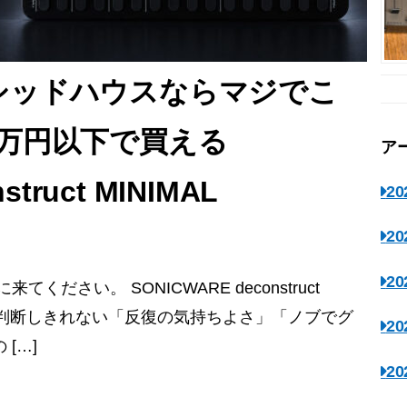
シッドハウスならマジでこ
万円以下で買える
ア
truct MINIMAL
2
2
2
ださい。 SONICWARE deconstruct
では判断しきれない「反復の気持ちよさ」「ノブでグ
2
[…]
2