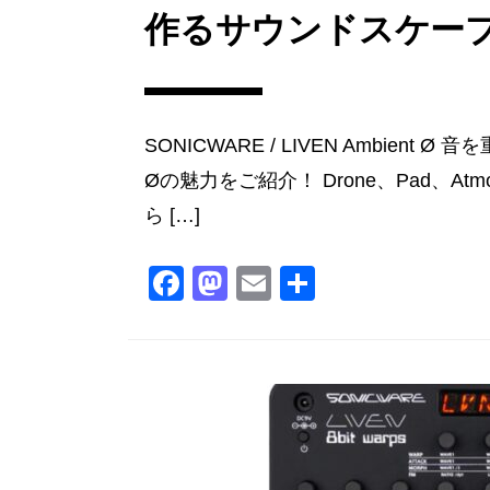
作るサウンドスケー
SONICWARE / LIVEN Ambient 
Øの魅力をご紹介！ Drone、Pad、A
ら […]
F
M
E
共
a
a
m
有
c
st
ai
e
o
l
b
d
o
o