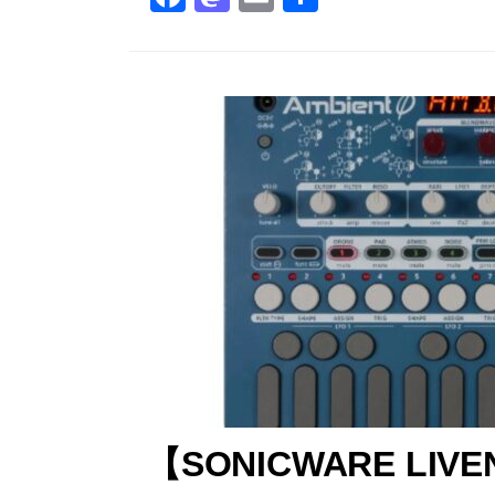
a
a
m
有
c
st
ai
e
o
l
b
d
o
o
o
n
k
【SONICWARE LIV