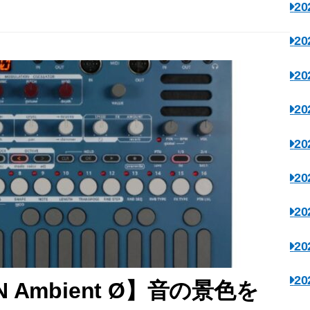
2
2
2
2
2
2
2
2
2
EN Ambient Ø】音の景色を