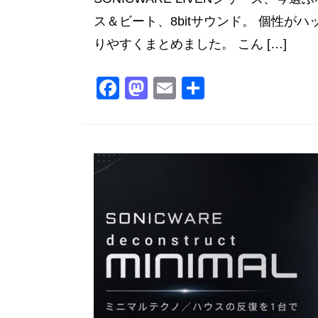
ス＆ビート、8bitサウンド。 個性がハ
りやすくまとめました。 こん […]
F
M
E
共
a
a
m
有
c
st
ai
e
o
l
b
d
o
o
o
n
k