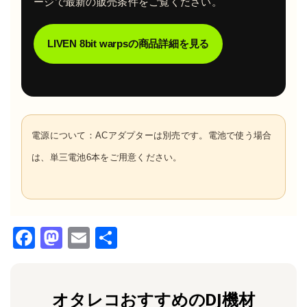
ージで最新の販売条件をご覧ください。
LIVEN 8bit warpsの商品詳細を見る
電源について：ACアダプターは別売です。電池で使う場合
は、単三電池6本をご用意ください。
F
M
E
共
a
a
m
有
c
st
ai
オタレコおすすめのDJ機材
e
o
l