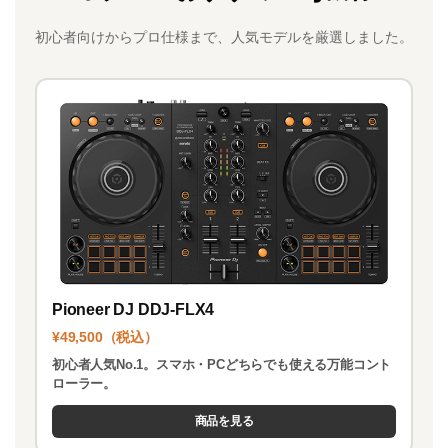
b
d
初心者向けからプロ仕様まで、人気モデルを厳選しました。
o
o
o
n
k
Pioneer DJ DDJ-FLX4
¥49,500（税込）
初心者人気No.1。スマホ・PCどちらでも使える万能コント
ローラー。
商品を見る