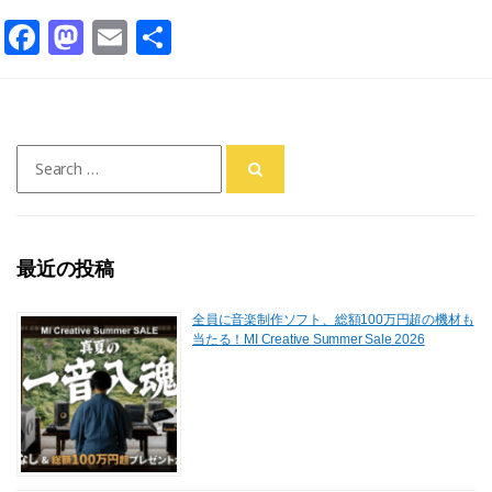
F
M
E
共
a
a
m
有
c
st
ai
e
o
l
Search
b
d
for:
o
o
o
n
最近の投稿
k
全員に音楽制作ソフト、総額100万円超の機材も
当たる！MI Creative Summer Sale 2026