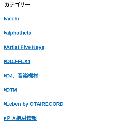
カテゴリー
acchi
alphatheta
Artist Five Keys
DDJ-FLX4
DJ、音楽機材
DTM
Leben by OTAIRECORD
ＰＡ機材情報