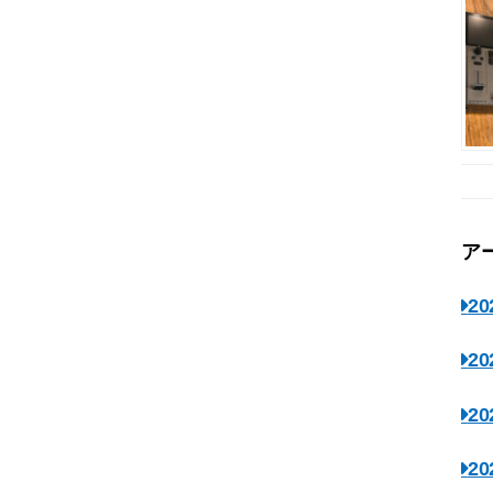
ア
2
2
2
2