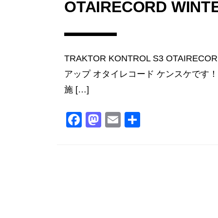
OTAIRECORD WINTER
TRAKTOR KONTROL S3 OTAIRE
アップ オタイレコード ケンスケです！ 只今
施 […]
F
M
E
共
a
a
m
有
c
st
ai
e
o
l
b
d
o
o
o
n