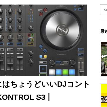
Sear
for:
最
はちょうどいいDJコント
ONTROL S3丨