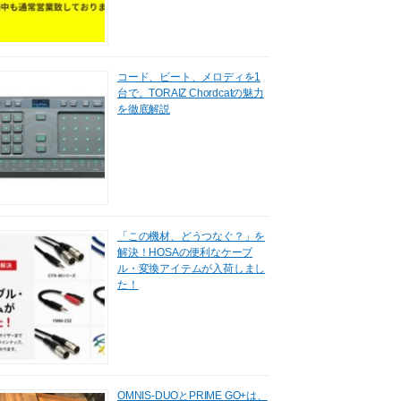
コード、ビート、メロディを1
台で。TORAIZ Chordcatの魅力
を徹底解説
「この機材、どうつなぐ？」を
解決！HOSAの便利なケーブ
ル・変換アイテムが入荷しまし
た！
OMNIS-DUOとPRIME GO+は、