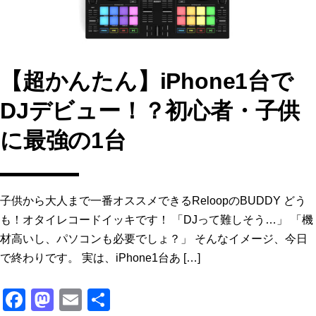
【超かんたん】iPhone1台で
DJデビュー！？初心者・子供
に最強の1台
子供から大人まで一番オススメできるReloopのBUDDY どう
も！オタイレコードイッキです！ 「DJって難しそう…」 「機
材高いし、パソコンも必要でしょ？」 そんなイメージ、今日
で終わりです。 実は、iPhone1台あ […]
F
M
E
共