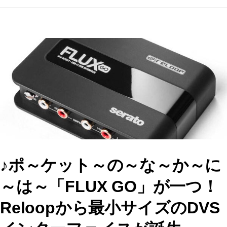
a
a
m
有
c
st
ai
e
o
l
b
d
o
o
o
n
k
♪ポ～ケット～の～な～か～に
～は～「FLUX GO」が一つ！
Reloopから最小サイズのDVS