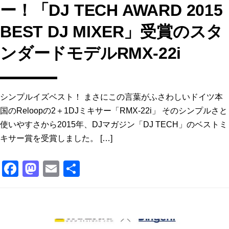
ー！「DJ TECH AWARD 2015
BEST DJ MIXER」受賞のスタ
ンダードモデルRMX-22i
シンプルイズベスト！ まさにこの言葉がふさわしいドイツ本
国のReloopの2＋1DJミキサー「RMX-22i」 そのシンプルさと
使いやすさから2015年、DJマガジン「DJ TECH」のベストミ
キサー賞を受賞しました。 […]
F
M
E
共
a
a
m
有
c
st
ai
e
o
l