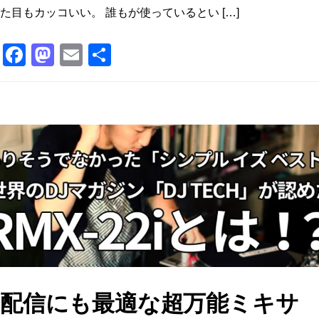
た目もカッコいい。 誰もが使っているとい […]
F
M
E
共
a
a
m
有
c
st
ai
e
o
l
b
d
o
o
o
n
k
配信にも最適な超万能ミキサ