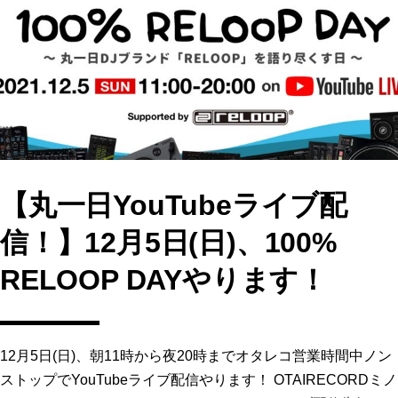
b
d
o
o
o
n
k
【丸一日YouTubeライブ配
信！】12月5日(日)、100%
RELOOP DAYやります！
12月5日(日)、朝11時から夜20時までオタレコ営業時間中ノン
ストップでYouTubeライブ配信やります！ OTAIRECORDミノ