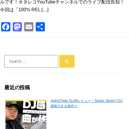
ルです！オタレコYouTubeチャンネルでのライブ配信告知！
今回は「100% REL […]
F
M
E
共
a
a
m
有
c
st
ai
e
o
l
Search
b
d
for:
o
o
o
n
最近の投稿
k
AlphaTheta SLABレビュー｜Serato StudioでDJ
感覚のまま曲作り