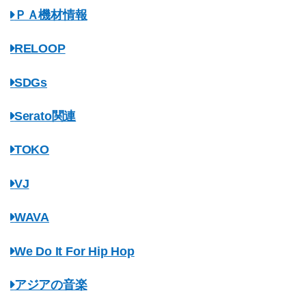
ＰＡ機材情報
RELOOP
SDGs
Serato関連
TOKO
VJ
WAVA
We Do It For Hip Hop
アジアの音楽