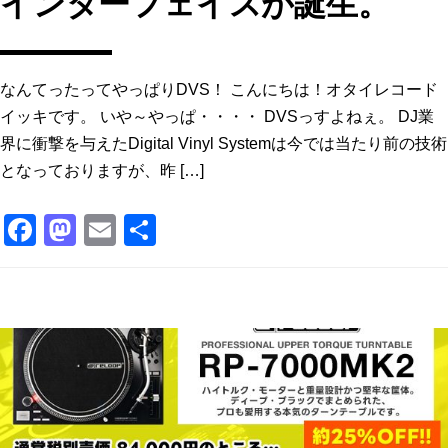
インターフェイスが誕生。
なんてったってやっぱりDVS！ こんにちは！オタイレコード
イッキです。 いや～やっぱ・・・・ DVSっすよねぇ。 DJ業
界に衝撃を与えたDigital Vinyl Systemは今では当たり前の技術
となっておりますが、昨 […]
F
M
E
共
a
a
m
有
c
st
ai
e
o
l
b
d
o
o
o
n