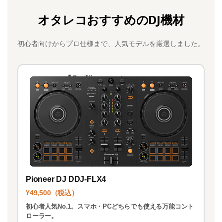
c
st
ai
オタレコおすすめのDJ機材
e
o
l
b
d
初心者向けからプロ仕様まで、人気モデルを厳選しました。
o
o
o
n
k
Pioneer DJ DDJ-FLX4
¥49,500（税込）
初心者人気No.1。スマホ・PCどちらでも使える万能コント
ローラー。