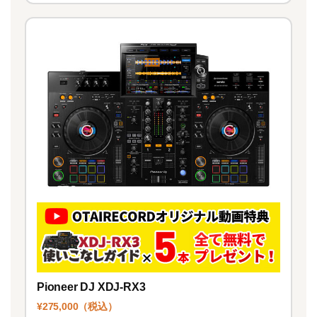
Pioneer DJ XDJ-RX3
¥275,000（税込）