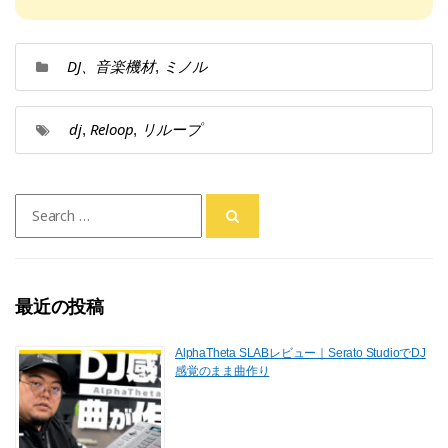
DJ、音楽機材
ミノル
,
dj
Reloop
リループ
,
,
Search
for:
最近の投稿
AlphaTheta SLABレビュー｜Serato StudioでDJ
感覚のまま曲作り