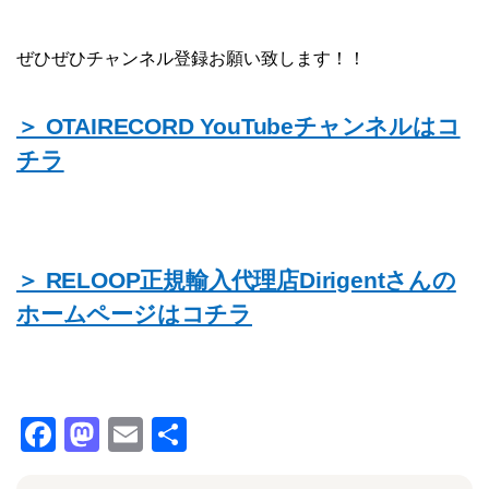
ぜひぜひチャンネル登録お願い致します！！
＞ OTAIRECORD YouTubeチャンネルはコ
チラ
＞ RELOOP正規輸入代理店Dirigentさんの
ホームページはコチラ
F
M
E
共
a
a
m
有