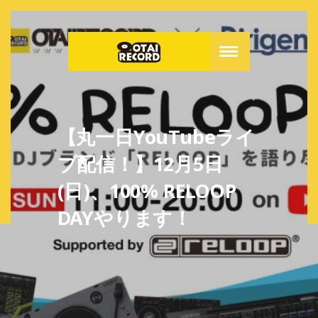
【丸一日YouTubeライ
ブ配信！】12月5日
(日)、100% RELOOP
DAYやります！