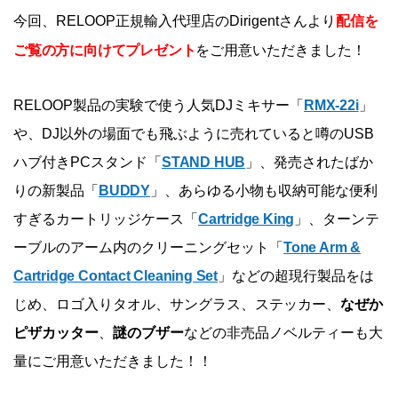
配信を
今回、RELOOP正規輸入代理店のDirigentさんより
ご覧の方に向けてプレゼント
をご用意いただきました！
RELOOP製品の実験で使う人気DJミキサー「
RMX-22i
」
や、DJ以外の場面でも飛ぶように売れていると噂のUSB
ハブ付きPCスタンド「
STAND HUB
」、発売されたばか
りの新製品「
BUDDY
」、あらゆる小物も収納可能な便利
すぎるカートリッジケース「
Cartridge King
」、ターンテ
ーブルのアーム内のクリーニングセット「
Tone Arm &
Cartridge Contact Cleaning Set
」などの超現行製品をは
じめ、ロゴ入りタオル、サングラス、ステッカー、
なぜか
ピザカッター
、
謎のブザー
などの非売品ノベルティーも大
量にご用意いただきました！！