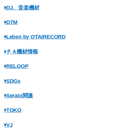
DJ、音楽機材
DTM
Leben by OTAIRECORD
ＰＡ機材情報
RELOOP
SDGs
Serato関連
TOKO
VJ