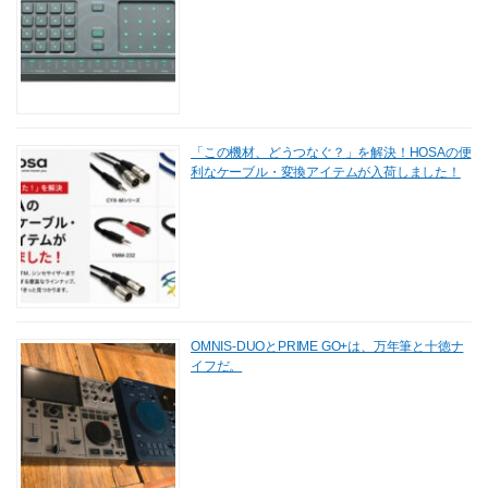
「この機材、どうつなぐ？」を解決！HOSAの便
利なケーブル・変換アイテムが入荷しました！
OMNIS-DUOとPRIME GO+は、万年筆と十徳ナ
イフだ。