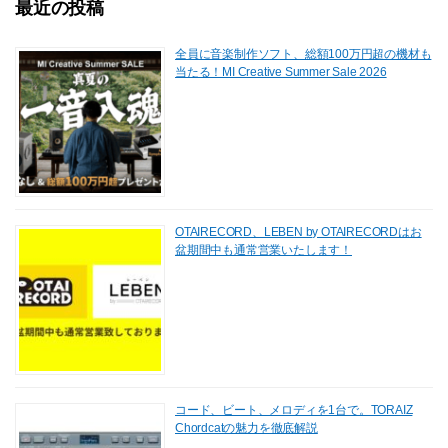
最近の投稿
k
全員に音楽制作ソフト、総額100万円超の機材も
当たる！MI Creative Summer Sale 2026
OTAIRECORD、LEBEN by OTAIRECORDはお
盆期間中も通常営業いたします！
コード、ビート、メロディを1台で。TORAIZ
Chordcatの魅力を徹底解説