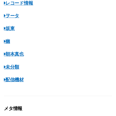
レコード情報
ヲータ
坂東
幽
朝本真也
未分類
配信機材
メタ情報