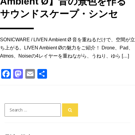
Ambient Ø】音の景色を作る
サウンドスケープ・シンセ
SONICWARE / LIVEN Ambient Ø 音を重ねるだけで、空間が立
ち上がる。LIVEN Ambient Øの魅力をご紹介！ Drone、Pad、
Atmos、Noiseの4レイヤーを重ねながら、うねり、ゆら […]
F
M
E
共
a
a
m
有
c
st
ai
e
o
l
Search
b
d
for:
o
o
o
n