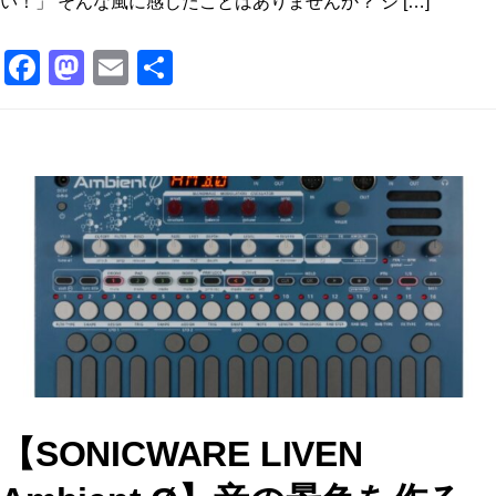
い！」 そんな風に感じたことはありませんか？ シ […]
F
M
E
共
a
a
m
有
c
st
ai
e
o
l
b
d
o
o
o
n
k
【SONICWARE LIVEN