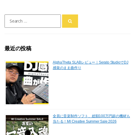
c
st
ai
e
o
l
Search
b
d
for:
o
o
o
n
最近の投稿
k
AlphaTheta SLABレビュー｜Serato StudioでDJ
感覚のまま曲作り
全員に音楽制作ソフト、総額100万円超の機材も
当たる！MI Creative Summer Sale 2026