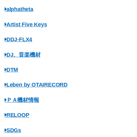
alphatheta
Artist Five Keys
DDJ-FLX4
DJ、音楽機材
DTM
Leben by OTAIRECORD
ＰＡ機材情報
RELOOP
SDGs