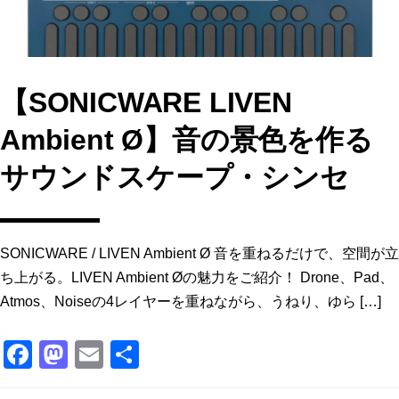
【SONICWARE LIVEN
Ambient Ø】音の景色を作る
サウンドスケープ・シンセ
SONICWARE / LIVEN Ambient Ø 音を重ねるだけで、空間が立
ち上がる。LIVEN Ambient Øの魅力をご紹介！ Drone、Pad、
Atmos、Noiseの4レイヤーを重ねながら、うねり、ゆら […]
F
M
E
共
a
a
m
有