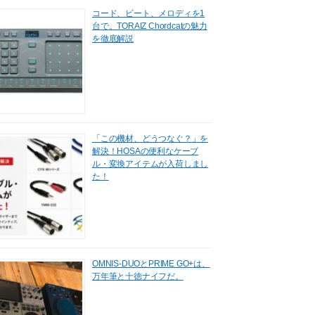
コード、ビート、メロディを1
台で。TORAIZ Chordcatの魅力
を徹底解説
「この機材、どうつなぐ？」を
解決！HOSAの便利なケーブ
ル・変換アイテムが入荷しまし
た！
OMNIS-DUOとPRIME GO+は、
万年筆と十徳ナイフだ。