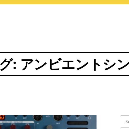
グ:
アンビエントシ
Sear
for: