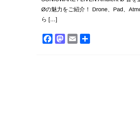
Øの魅力をご紹介！ Drone、Pad、A
ら […]
F
M
E
共
a
a
m
有
c
st
ai
e
o
l
b
d
o
o
o
n
k