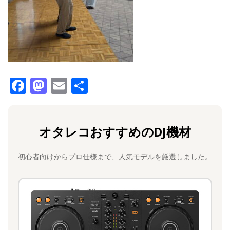
F
M
E
共
a
a
m
有
c
st
ai
オタレコおすすめのDJ機材
e
o
l
b
d
初心者向けからプロ仕様まで、人気モデルを厳選しました。
o
o
o
n
k