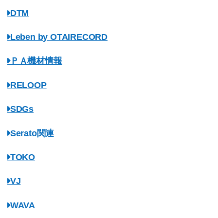
DTM
Leben by OTAIRECORD
ＰＡ機材情報
RELOOP
SDGs
Serato関連
TOKO
VJ
WAVA