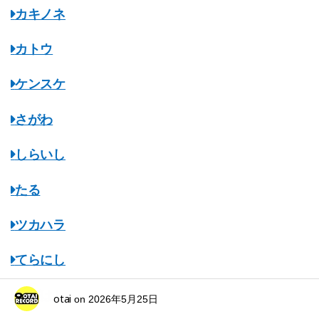
カキノネ
カトウ
ケンスケ
さがわ
しらいし
たる
ツカハラ
てらにし
ながはし
otai
on
2026年5月25日