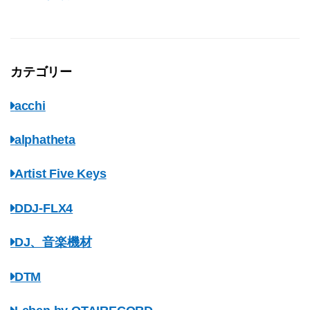
カテゴリー
acchi
alphatheta
Artist Five Keys
DDJ-FLX4
DJ、音楽機材
DTM