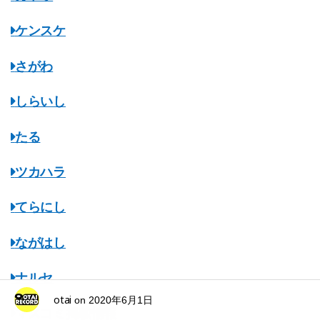
ケンスケ
さがわ
しらいし
たる
ツカハラ
てらにし
ながはし
ナルセ
otai
on
2020年6月1日
マスコミ掲載情報