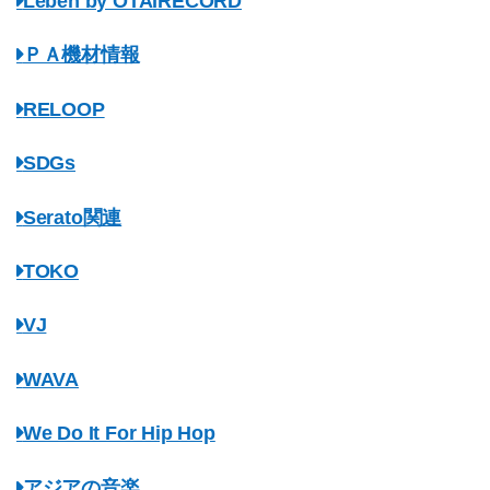
Leben by OTAIRECORD
ＰＡ機材情報
RELOOP
SDGs
Serato関連
TOKO
VJ
WAVA
We Do It For Hip Hop
アジアの音楽