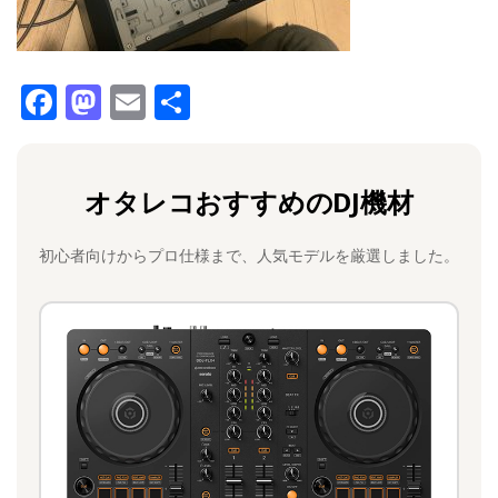
F
M
E
共
a
a
m
有
c
st
ai
オタレコおすすめのDJ機材
e
o
l
b
d
初心者向けからプロ仕様まで、人気モデルを厳選しました。
o
o
o
n
k