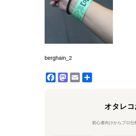
berghain_2
F
M
E
共
a
a
m
有
c
st
ai
e
o
l
オタレコ
b
d
o
o
初心者向けからプロ仕
o
n