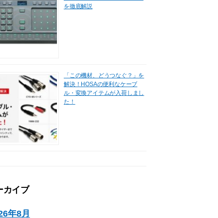
を徹底解説
「この機材、どうつなぐ？」を
解決！HOSAの便利なケーブ
ル・変換アイテムが入荷しまし
た！
ーカイブ
026年8月