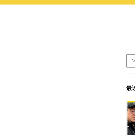
Sear
for:
最