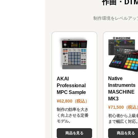
作曲・DT
制作環境をレベルアッ
Native
AKAI
Instruments
Professional
MASCHINE
MPC Sample
MK3
¥62,800（税込）
¥71,500（税込
制作の効率を大き
く向上させる定番
初心者から上級
モデル。
まで幅広く対応
商品を見る
商品を見る