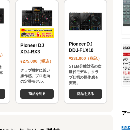
Pioneer DJ
Pioneer DJ
DDJ-FLX10
XDJ-RX3
込）
¥231,000（税込）
¥275,000（税込）
STEM分離対応の次
体
クラブ機材に近い
世代モデル。クラ
本
操作感。プロ志向
ブ仕様の操作感も
。
の定番モデル。
実現。
商品を見る
商品を見る
ア
2