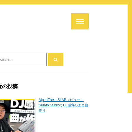
ch
近の投稿
AlphaTheta SLABレビュー｜
Serato StudioでDJ感覚のまま曲
作り