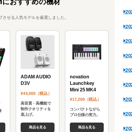
Mにおすすめの機材
2
プさせる人気モデルを厳選しました。
2
2
2
2
novation
ADAM AUDIO
Launchkey
D3V
2
Mini 25 MK4
¥43,000（税込）
2
¥17,200（税込）
）
高音質・高機能で
制作クオリティを
コンパクトながら
者
2
底上げ。
プロ仕様の実力。
。
商品を見る
商品を見る
2