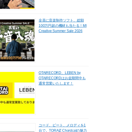
全員に音楽制作ソフト、総額
100万円超の機材も当たる！MI
Creative Summer Sale 2026
OTAIRECORD、LEBEN by
OTAIRECORDはお盆期間中も
通常営業いたします！
コード、ビート、メロディを1
台で。TORAIZ Chordcatの魅力