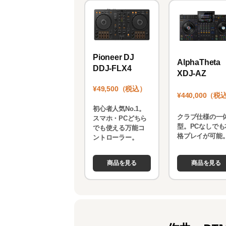
k
Pioneer DJ
AlphaTheta
DDJ-FLX4
XDJ-AZ
¥49,500（税込）
¥440,000（税
初心者人気No.1。
クラブ仕様の一
スマホ・PCどちら
型。PCなしでも
でも使える万能コ
格プレイが可能
ントローラー。
商品を見る
商品を見る