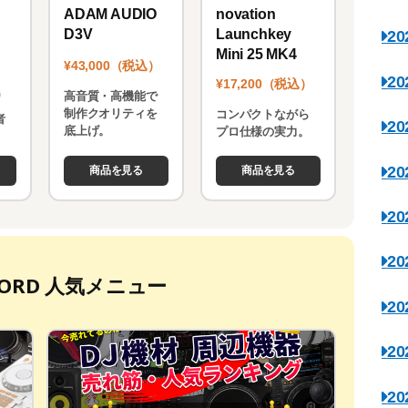
novation
ADAM AUDIO
Launchkey
D3V
2
Mini 25 MK4
¥43,000（税込）
2
¥17,200（税込）
）
高音質・高機能で
制作クオリティを
コンパクトながら
者
2
底上げ。
プロ仕様の実力。
。
2
商品を見る
商品を見る
2
2
ECORD 人気メニュー
2
2
2