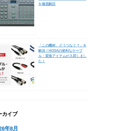
を徹底解説
「この機材、どうつなぐ？」を
解決！HOSAの便利なケーブ
ル・変換アイテムが入荷しまし
た！
ーカイブ
026年8月