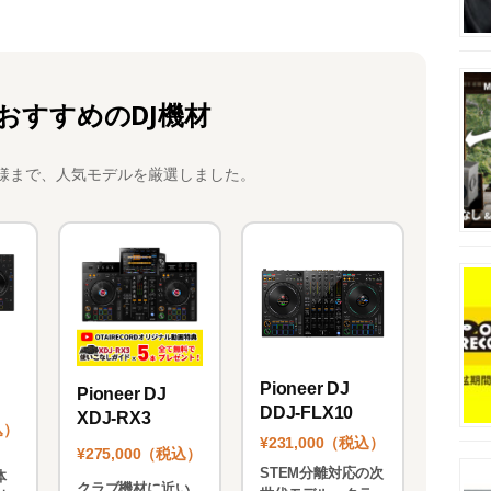
おすすめのDJ機材
様まで、人気モデルを厳選しました。
Pioneer DJ
Pioneer DJ
DDJ-FLX10
XDJ-RX3
込）
¥231,000（税込）
¥275,000（税込）
STEM分離対応の次
体
クラブ機材に近い