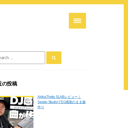
ch
近の投稿
AlphaTheta SLABレビュー｜
Serato StudioでDJ感覚のまま曲
作り