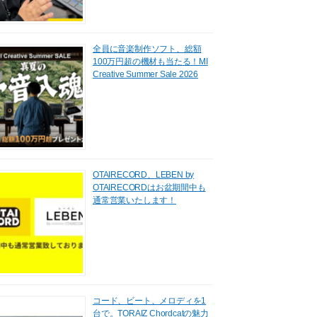
全員に音楽制作ソフト、総額
100万円超の機材も当たる！MI
Creative Summer Sale 2026
OTAIRECORD、LEBEN by
OTAIRECORDはお盆期間中も
通常営業いたします！
コード、ビート、メロディを1
台で。TORAIZ Chordcatの魅力