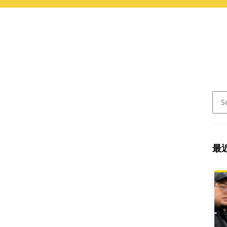
Sear
for:
最