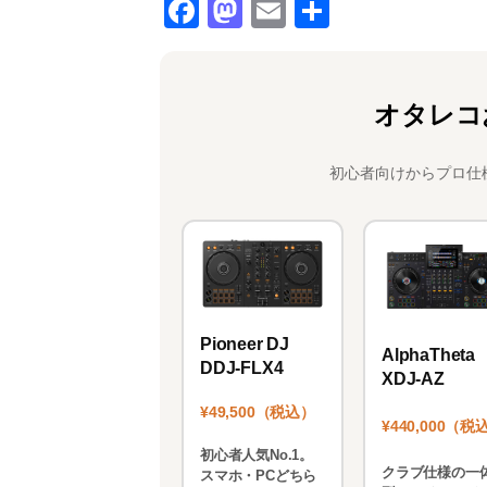
F
M
E
共
a
a
m
有
c
st
ai
e
o
l
オタレコ
b
d
o
o
初心者向けからプロ仕
o
n
k
Pioneer DJ
AlphaTheta
DDJ-FLX4
XDJ-AZ
¥49,500（税込）
¥440,000（税
初心者人気No.1。
クラブ仕様の一
スマホ・PCどちら