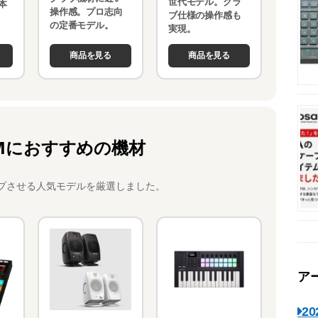
世代モデル。クラ
本
操作感。プロ志向
ブ仕様の操作感も
。
の定番モデル。
実現。
商品を見る
商品を見る
Mにおすすめの機材
プさせる人気モデルを厳選しました。
ア
2