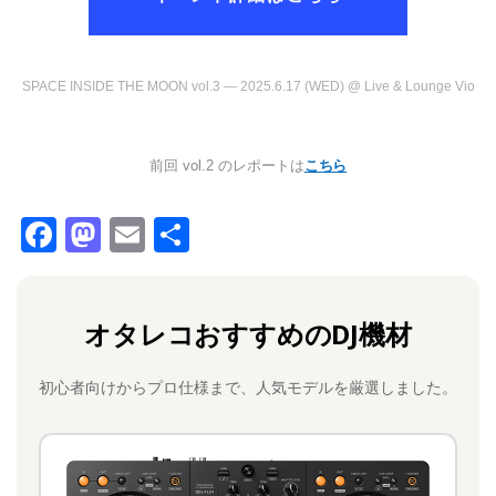
SPACE INSIDE THE MOON vol.3 — 2025.6.17 (WED) @ Live & Lounge Vio
前回 vol.2 のレポートは
こちら
F
M
E
共
a
a
m
有
c
st
ai
オタレコおすすめのDJ機材
e
o
l
b
d
初心者向けからプロ仕様まで、人気モデルを厳選しました。
o
o
o
n
k