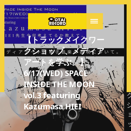
【トラックメイクワー
クショップ、メディア
アートを学ぶ。】
6/17(WED) SPACE
INSIDE THE MOON
vol.3 featuring
Kazumasa HIEI