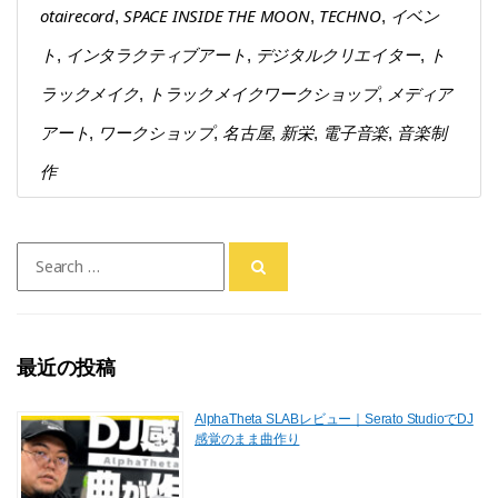
otairecord
SPACE INSIDE THE MOON
TECHNO
イベン
,
,
,
ト
インタラクティブアート
デジタルクリエイター
ト
,
,
,
ラックメイク
トラックメイクワークショップ
メディア
,
,
アート
ワークショップ
名古屋
新栄
電子音楽
音楽制
,
,
,
,
,
作
Search
for:
最近の投稿
AlphaTheta SLABレビュー｜Serato StudioでDJ
感覚のまま曲作り