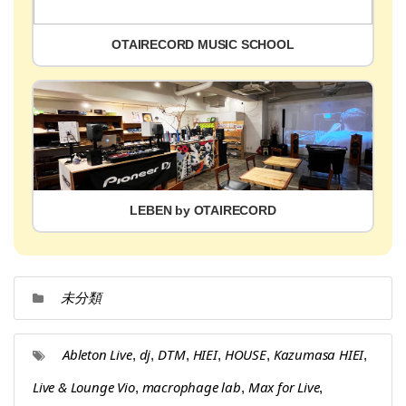
OTAIRECORD MUSIC SCHOOL
LEBEN by OTAIRECORD
未分類
Ableton Live
dj
DTM
HIEI
HOUSE
Kazumasa HIEI
,
,
,
,
,
,
Live & Lounge Vio
macrophage lab
Max for Live
,
,
,