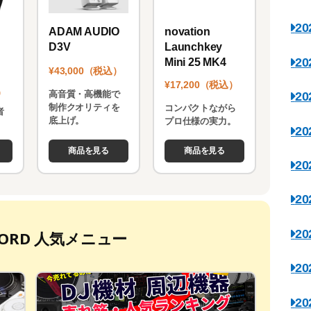
2
novation
ADAM AUDIO
Launchkey
D3V
2
Mini 25 MK4
¥43,000（税込）
¥17,200（税込）
）
高音質・高機能で
2
制作クオリティを
コンパクトながら
者
底上げ。
プロ仕様の実力。
。
2
商品を見る
商品を見る
2
2
2
ECORD 人気メニュー
2
2