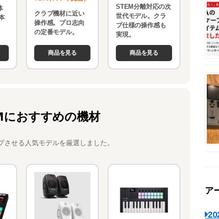
STEM分離対応の次
体
クラブ機材に近い
世代モデル。クラ
本
操作感。プロ志向
ブ仕様の操作感も
。
の定番モデル。
実現。
商品を見る
商品を見る
Mにおすすめの機材
プさせる人気モデルを厳選しました。
ア
2