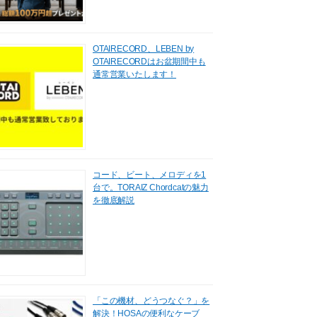
OTAIRECORD、LEBEN by
OTAIRECORDはお盆期間中も
通常営業いたします！
コード、ビート、メロディを1
台で。TORAIZ Chordcatの魅力
を徹底解説
「この機材、どうつなぐ？」を
解決！HOSAの便利なケーブ