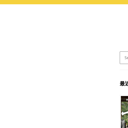
Sear
for:
最