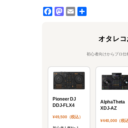
F
M
E
共
a
a
m
有
c
st
ai
e
o
l
オタレコ
b
d
o
o
初心者向けからプロ仕
o
n
k
Pioneer DJ
AlphaTheta
DDJ-FLX4
XDJ-AZ
¥49,500（税込）
¥440,000（税