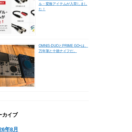
ル・変換アイテムが入荷しまし
た！
OMNIS-DUOとPRIME GO+は、
万年筆と十徳ナイフだ。
ーカイブ
026年8月