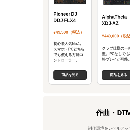
Pioneer DJ
AlphaTheta
DDJ-FLX4
XDJ-AZ
¥49,500（税込）
¥440,000（税
初心者人気No.1。
クラブ仕様の一
スマホ・PCどちら
型。PCなしでも
でも使える万能コ
格プレイが可能
ントローラー。
商品を見る
商品を見る
作曲・DT
制作環境をレベルアッ