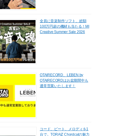
全員に音楽制作ソフト、総額
100万円超の機材も当たる！MI
Creative Summer Sale 2026
OTAIRECORD、LEBEN by
OTAIRECORDはお盆期間中も
通常営業いたします！
コード、ビート、メロディを1
台で。TORAIZ Chordcatの魅力