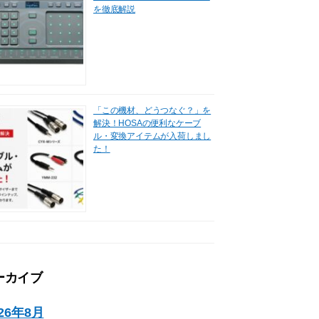
を徹底解説
「この機材、どうつなぐ？」を
解決！HOSAの便利なケーブ
ル・変換アイテムが入荷しまし
た！
ーカイブ
026年8月