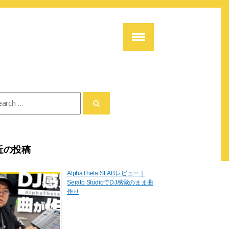
ch
近の投稿
AlphaTheta SLABレビュー｜
Serato StudioでDJ感覚のまま曲
作り