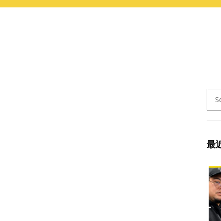
Sear
for:
最