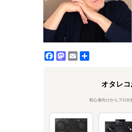
F
M
E
共
a
a
m
有
c
st
ai
e
o
l
オタレコ
b
d
o
o
初心者向けからプロ仕
o
n
k