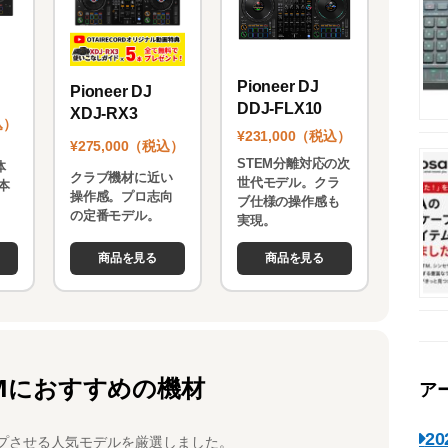
Pioneer DJ
Pioneer DJ
DDJ-FLX10
XDJ-RX3
込）
¥231,000（税込）
¥275,000（税込）
STEM分離対応の次
体
クラブ機材に近い
世代モデル。クラ
本
操作感。プロ志向
ブ仕様の操作感も
。
の定番モデル。
実現。
商品を見る
商品を見る
Mにおすすめの機材
ア
2
プさせる人気モデルを厳選しました。