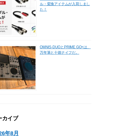
ル・変換アイテムが入荷しまし
た！
OMNIS-DUOとPRIME GO+は、
万年筆と十徳ナイフだ。
ーカイブ
026年8月