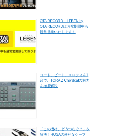
OTAIRECORD、LEBEN by
OTAIRECORDはお盆期間中も
通常営業いたします！
コード、ビート、メロディを1
台で。TORAIZ Chordcatの魅力
を徹底解説
「この機材、どうつなぐ？」を
解決！HOSAの便利なケーブ