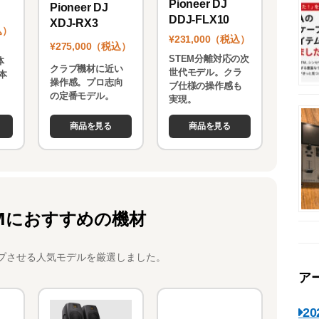
Pioneer DJ
Pioneer DJ
DDJ-FLX10
XDJ-RX3
込）
¥231,000（税込）
¥275,000（税込）
STEM分離対応の次
体
クラブ機材に近い
世代モデル。クラ
本
操作感。プロ志向
ブ仕様の操作感も
。
の定番モデル。
実現。
商品を見る
商品を見る
Mにおすすめの機材
プさせる人気モデルを厳選しました。
ア
2