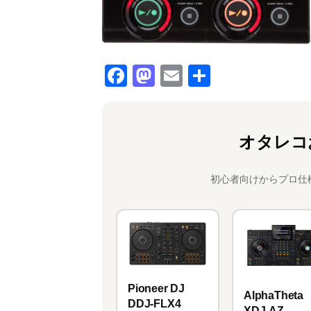
F
M
E
共
a
a
m
有
c
st
ai
e
o
l
オタレコ
b
d
o
o
初心者向けからプロ仕
o
n
k
Pioneer DJ
AlphaTheta
DDJ-FLX4
XDJ-AZ