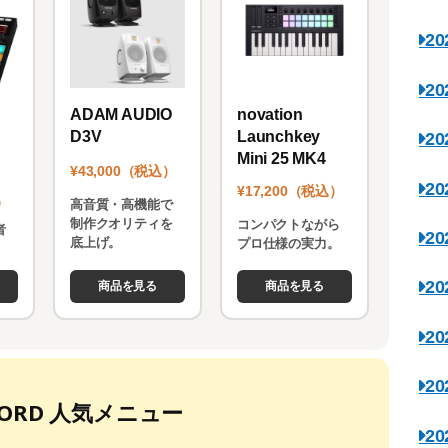
2
2
novation
ADAM AUDIO
Launchkey
D3V
2
Mini 25 MK4
¥43,000（税込）
2
¥17,200（税込）
）
高音質・高機能で
制作クオリティを
コンパクトながら
者
2
底上げ。
プロ仕様の実力。
。
2
商品を見る
商品を見る
2
2
ECORD 人気メニュー
2