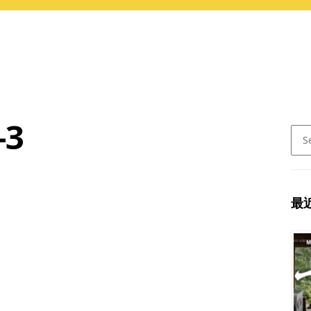
-3
Sear
for:
最