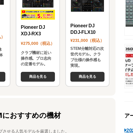
Pioneer DJ
Pioneer DJ
DDJ-FLX10
XDJ-RX3
込）
¥231,000（税込）
¥275,000（税込）
STEM分離対応の次
体
クラブ機材に近い
世代モデル。クラ
本
操作感。プロ志向
ブ仕様の操作感も
。
の定番モデル。
実現。
商品を見る
商品を見る
Mにおすすめの機材
ア
2
プさせる人気モデルを厳選しました。