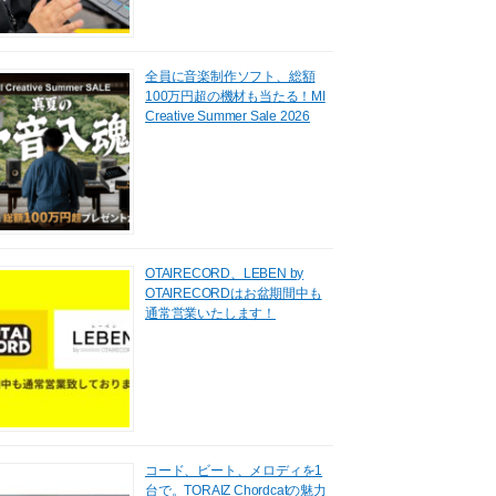
全員に音楽制作ソフト、総額
100万円超の機材も当たる！MI
Creative Summer Sale 2026
OTAIRECORD、LEBEN by
OTAIRECORDはお盆期間中も
通常営業いたします！
コード、ビート、メロディを1
台で。TORAIZ Chordcatの魅力