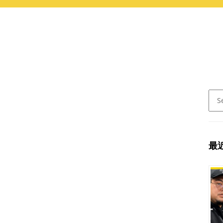
Sear
for:
最