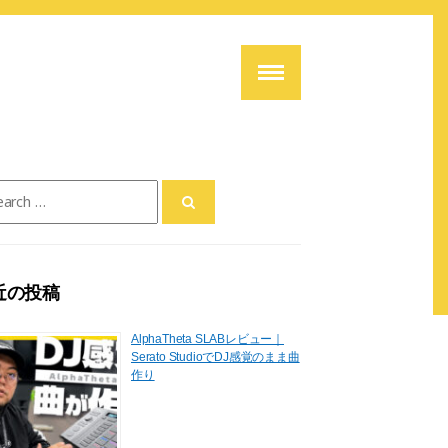
ch
近の投稿
AlphaTheta SLABレビュー｜
Serato StudioでDJ感覚のまま曲
作り