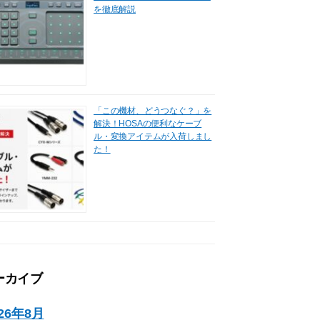
を徹底解説
「この機材、どうつなぐ？」を
解決！HOSAの便利なケーブ
ル・変換アイテムが入荷しまし
た！
ーカイブ
026年8月