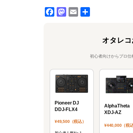
F
M
E
共
a
a
m
有
c
st
ai
e
o
l
オタレコ
b
d
o
o
初心者向けからプロ仕
o
n
k
Pioneer DJ
AlphaTheta
DDJ-FLX4
XDJ-AZ
¥49,500（税込）
¥440,000（税