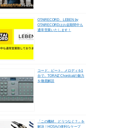
OTAIRECORD、LEBEN by
OTAIRECORDはお盆期間中も
通常営業いたします！
コード、ビート、メロディを1
台で。TORAIZ Chordcatの魅力
を徹底解説
「この機材、どうつなぐ？」を
解決！HOSAの便利なケーブ