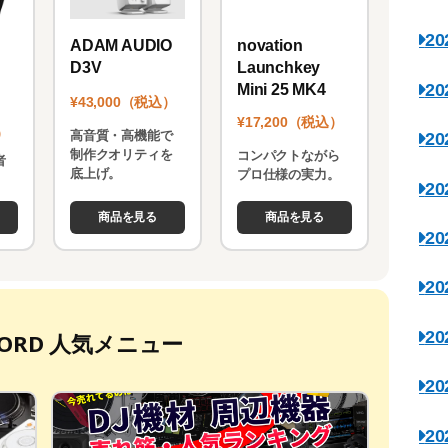
2
novation
ADAM AUDIO
Launchkey
D3V
2
Mini 25 MK4
¥43,000（税込）
¥17,200（税込）
）
高音質・高機能で
2
制作クオリティを
コンパクトながら
者
底上げ。
プロ仕様の実力。
。
2
商品を見る
商品を見る
2
2
2
ECORD 人気メニュー
2
2