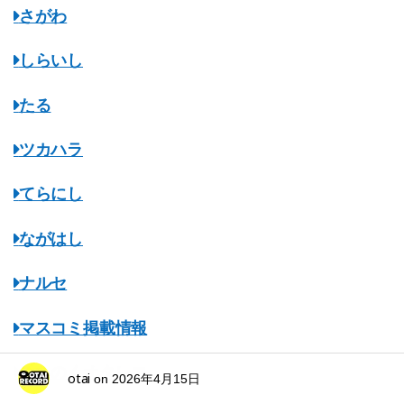
さがわ
しらいし
たる
ツカハラ
てらにし
ながはし
ナルセ
マスコミ掲載情報
みちのくオタレコ
otai
on
2026年4月15日