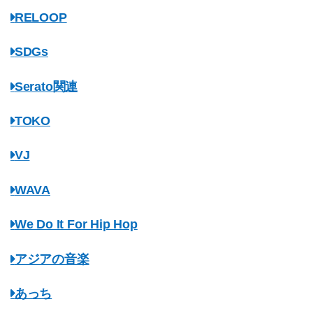
RELOOP
SDGs
Serato関連
TOKO
VJ
WAVA
We Do It For Hip Hop
アジアの音楽
あっち