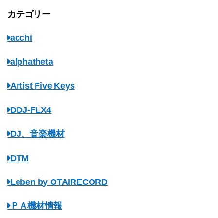
カテゴリー
acchi
alphatheta
Artist Five Keys
DDJ-FLX4
DJ、音楽機材
DTM
Leben by OTAIRECORD
ＰＡ機材情報