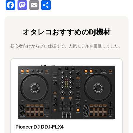
F
M
E
共
a
a
m
有
c
st
ai
オタレコおすすめのDJ機材
e
o
l
b
d
初心者向けからプロ仕様まで、人気モデルを厳選しました。
o
o
o
n
k
Pioneer DJ DDJ-FLX4