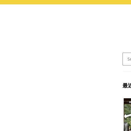
Sear
for:
最