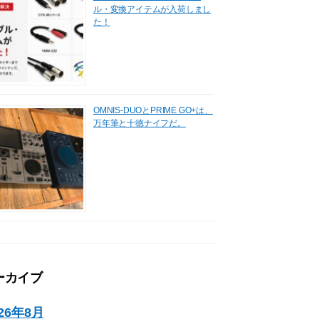
ル・変換アイテムが入荷しまし
た！
OMNIS-DUOとPRIME GO+は、
万年筆と十徳ナイフだ。
ーカイブ
026年8月