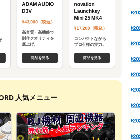
novation
ADAM AUDIO
Launchkey
D3V
2
Mini 25 MK4
¥43,000（税込）
2
¥17,200（税込）
）
高音質・高機能で
制作クオリティを
コンパクトながら
者
2
底上げ。
プロ仕様の実力。
。
商品を見る
商品を見る
2
2
2
ECORD 人気メニュー
2
2
2