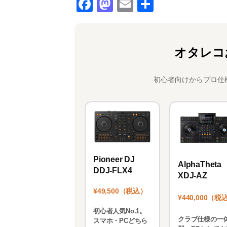
F
M
E
共
a
a
m
有
c
st
ai
e
o
l
オタレコ
b
d
o
o
初心者向けからプロ仕
o
n
k
Pioneer DJ
AlphaTheta
DDJ-FLX4
XDJ-AZ
¥49,500（税込）
¥440,000（税
初心者人気No.1。
クラブ仕様の一
スマホ・PCどちら