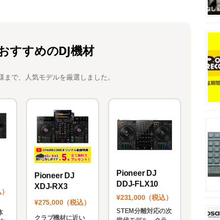
おすすめのDJ機材
様まで、人気モデルを厳選しました。
Pioneer DJ
Pioneer DJ
DDJ-FLX10
XDJ-RX3
込）
¥231,000（税込）
¥275,000（税込）
STEM分離対応の次
体
クラブ機材に近い