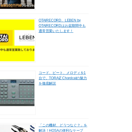
OTAIRECORD、LEBEN by
OTAIRECORDはお盆期間中も
通常営業いたします！
コード、ビート、メロディを1
台で。TORAIZ Chordcatの魅力
を徹底解説
「この機材、どうつなぐ？」を
解決！HOSAの便利なケーブ