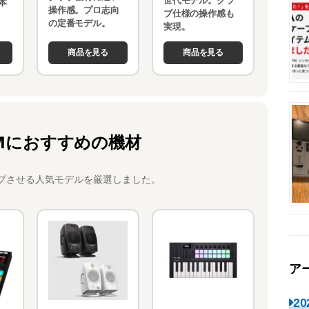
世代モデル。クラ
本
操作感。プロ志向
ブ仕様の操作感も
。
の定番モデル。
実現。
商品を見る
商品を見る
Mにおすすめの機材
プさせる人気モデルを厳選しました。
ア
2