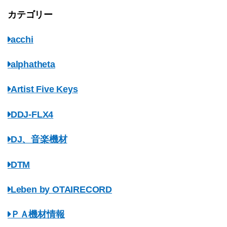
カテゴリー
acchi
alphatheta
Artist Five Keys
DDJ-FLX4
DJ、音楽機材
DTM
Leben by OTAIRECORD
ＰＡ機材情報