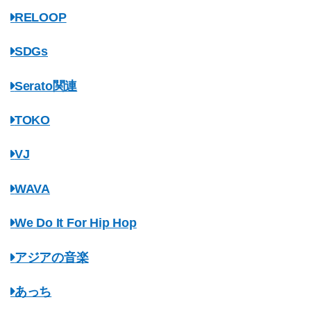
RELOOP
SDGs
Serato関連
TOKO
VJ
WAVA
We Do It For Hip Hop
アジアの音楽
あっち