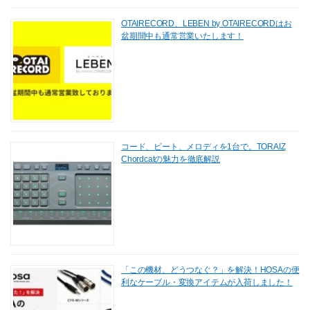
OTAIRECORD、LEBEN by OTAIRECORDはお
盆期間中も通常営業いたします！
コード、ビート、メロディを1台で。TORAIZ
Chordcatの魅力を徹底解説
「この機材、どうつなぐ？」を解決！HOSAの便
利なケーブル・変換アイテムが入荷しました！