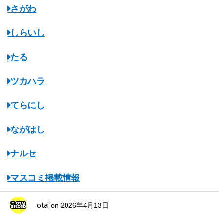
さがわ
しらいし
たる
ツカハラ
てらにし
ながはし
ナルセ
マスコミ掲載情報
みちのくオタレコ
otai
on
2026年4月13日