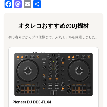
F
M
E
共
a
a
m
有
c
st
ai
オタレコおすすめのDJ機材
e
o
l
b
d
初心者向けからプロ仕様まで、人気モデルを厳選しました。
o
o
o
n
k
Pioneer DJ DDJ-FLX4