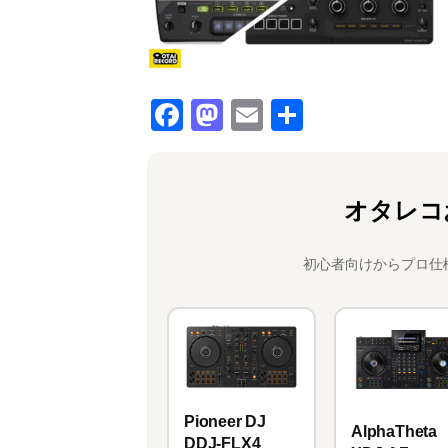
F
M
E
共
a
a
m
有
c
st
ai
e
o
l
オタレコ
b
d
o
o
初心者向けからプロ仕
o
n
k
Pioneer DJ
AlphaTheta
DDJ-FLX4