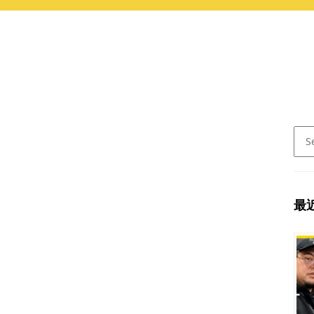
Sear
for:
最