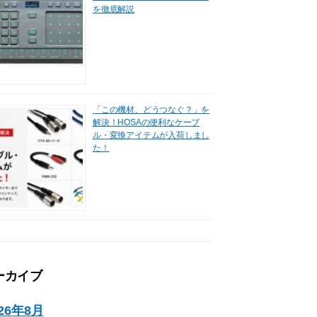
を徹底解説
「この機材、どうつなぐ？」を
解決！HOSAの便利なケーブ
ル・変換アイテムが入荷しまし
た！
ーカイブ
026年8月