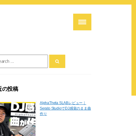
ch
近の投稿
AlphaTheta SLABレビュー｜
Serato StudioでDJ感覚のまま曲
作り