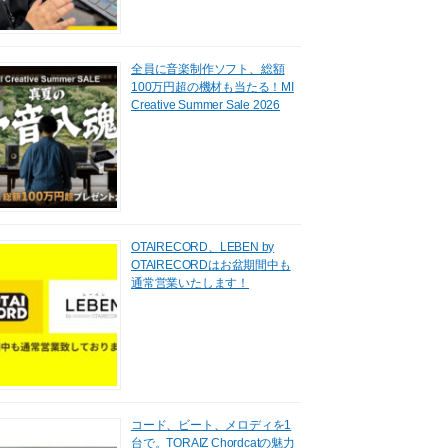
全員に音楽制作ソフト、総額
100万円超の機材も当たる！MI
Creative Summer Sale 2026
OTAIRECORD、LEBEN by
OTAIRECORDはお盆期間中も
通常営業いたします！
コード、ビート、メロディを1
台で。TORAIZ Chordcatの魅力