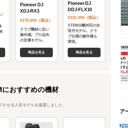
Pioneer DJ
Pioneer DJ
DDJ-FLX10
XDJ-RX3
込）
¥231,000（税込）
¥275,000（税込）
STEM分離対応の次
体
クラブ機材に近い
世代モデル。クラ
本
操作感。プロ志向
ブ仕様の操作感も
。
の定番モデル。
実現。
商品を見る
商品を見る
Mにおすすめの機材
プさせる人気モデルを厳選しました。
ア
2