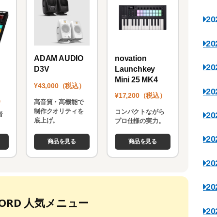
2
2
novation
ADAM AUDIO
2
Launchkey
D3V
Mini 25 MK4
¥43,000（税込）
2
¥17,200（税込）
）
高音質・高機能で
制作クオリティを
コンパクトながら
2
者
底上げ。
プロ仕様の実力。
。
2
商品を見る
商品を見る
2
2
ECORD 人気メニュー
2