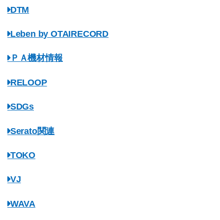
DTM
Leben by OTAIRECORD
ＰＡ機材情報
RELOOP
SDGs
Serato関連
TOKO
VJ
WAVA