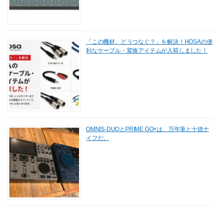
「この機材、どうつなぐ？」を解決！HOSAの便
利なケーブル・変換アイテムが入荷しました！
OMNIS-DUOとPRIME GO+は、万年筆と十徳ナ
イフだ。