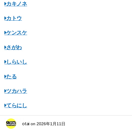
カキノネ
カトウ
ケンスケ
さがわ
しらいし
たる
ツカハラ
てらにし
ながはし
otai
on
2026年1月11日