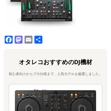
F
M
E
共
a
a
m
有
c
st
ai
オタレコおすすめのDJ機材
e
o
l
b
d
初心者向けからプロ仕様まで、人気モデルを厳選しました。
o
o
o
n
k