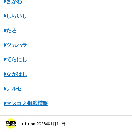
さがわ
しらいし
たる
ツカハラ
てらにし
ながはし
ナルセ
マスコミ掲載情報
みちのくオタレコ
otai
on
2026年1月11日