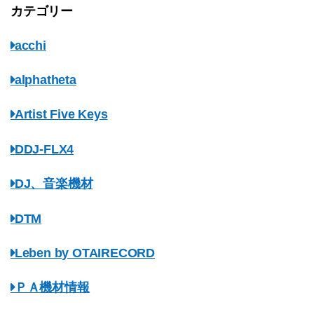
カテゴリー
acchi
alphatheta
Artist Five Keys
DDJ-FLX4
DJ、音楽機材
DTM
Leben by OTAIRECORD
ＰＡ機材情報