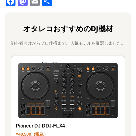
F
M
E
共
a
a
m
有
c
st
ai
オタレコおすすめのDJ機材
e
o
l
b
d
初心者向けからプロ仕様まで、人気モデルを厳選しました。
o
o
o
n
k
Pioneer DJ DDJ-FLX4
¥49,500（税込）