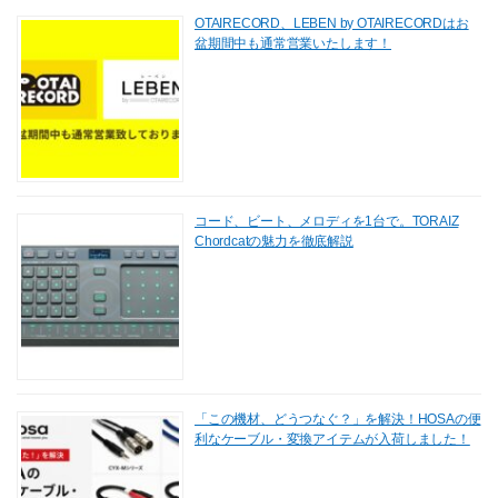
OTAIRECORD、LEBEN by OTAIRECORDはお
盆期間中も通常営業いたします！
コード、ビート、メロディを1台で。TORAIZ
Chordcatの魅力を徹底解説
「この機材、どうつなぐ？」を解決！HOSAの便
利なケーブル・変換アイテムが入荷しました！