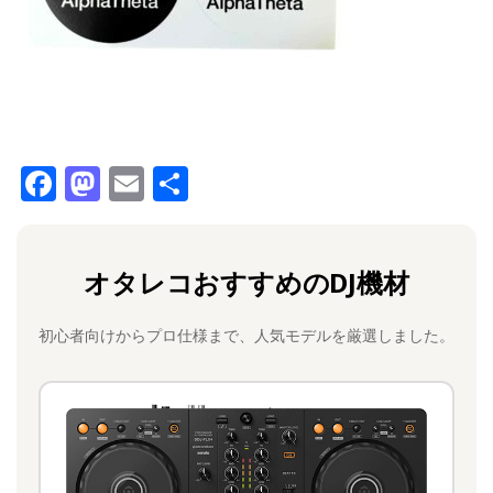
F
M
E
共
a
a
m
有
c
st
ai
オタレコおすすめのDJ機材
e
o
l
b
d
初心者向けからプロ仕様まで、人気モデルを厳選しました。
o
o
o
n
k