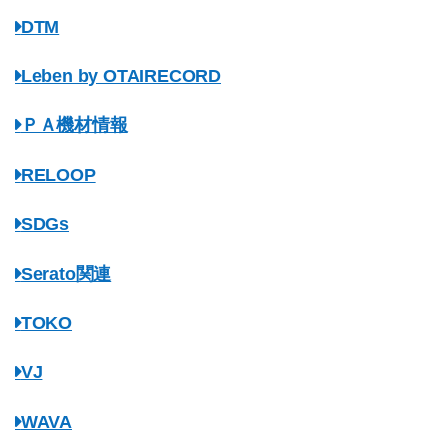
DTM
Leben by OTAIRECORD
ＰＡ機材情報
RELOOP
SDGs
Serato関連
TOKO
VJ
WAVA