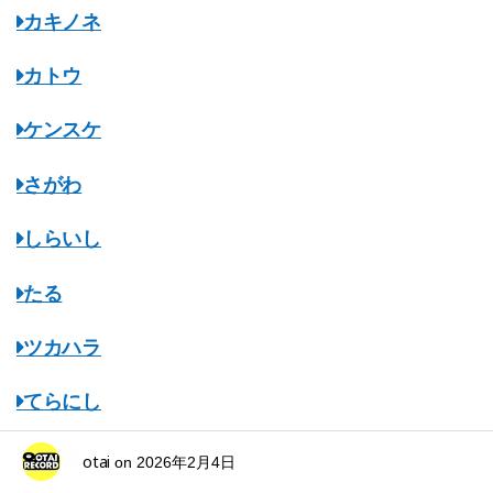
カキノネ
カトウ
ケンスケ
さがわ
しらいし
たる
ツカハラ
てらにし
ながはし
otai
on
2026年2月4日