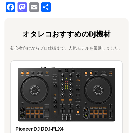
F
M
E
共
a
a
m
有
c
st
ai
オタレコおすすめのDJ機材
e
o
l
b
d
初心者向けからプロ仕様まで、人気モデルを厳選しました。
o
o
o
n
k
Pioneer DJ DDJ-FLX4