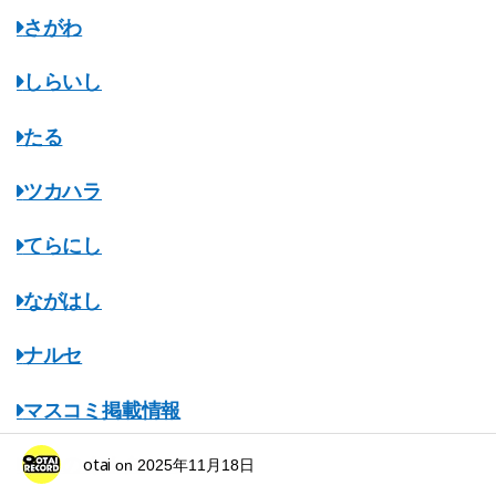
さがわ
しらいし
たる
ツカハラ
てらにし
ながはし
ナルセ
マスコミ掲載情報
みちのくオタレコ
otai
on
2025年11月18日