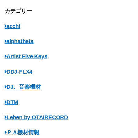
カテゴリー
acchi
alphatheta
Artist Five Keys
DDJ-FLX4
DJ、音楽機材
DTM
Leben by OTAIRECORD
ＰＡ機材情報