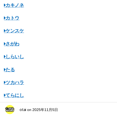
カキノネ
カトウ
ケンスケ
さがわ
しらいし
たる
ツカハラ
てらにし
ながはし
otai
on
2025年11月5日