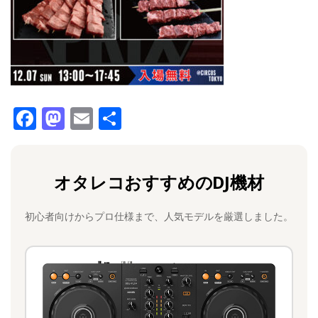
F
M
E
共
a
a
m
有
c
st
ai
オタレコおすすめのDJ機材
e
o
l
b
d
初心者向けからプロ仕様まで、人気モデルを厳選しました。
o
o
o
n
k