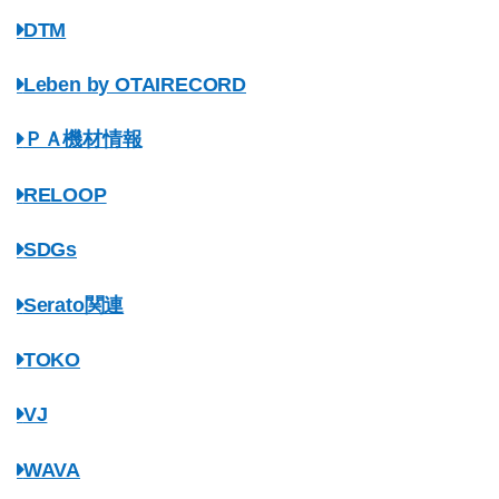
DTM
Leben by OTAIRECORD
ＰＡ機材情報
RELOOP
SDGs
Serato関連
TOKO
VJ
WAVA