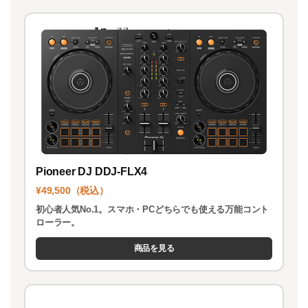
o
n
k
Pioneer DJ DDJ-FLX4
¥49,500（税込）
初心者人気No.1。スマホ・PCどちらでも使える万能コント
ローラー。
商品を見る