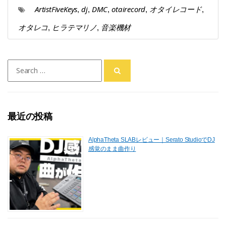
ArtistFiveKeys
dj
DMC
otairecord
オタイレコード
,
,
,
,
,
オタレコ
ヒラテマリノ
音楽機材
,
,
Search
for:
最近の投稿
AlphaTheta SLABレビュー｜Serato StudioでDJ
感覚のまま曲作り