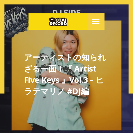
アーティストの知られ
ざる一面！『 Artist
Five Keys 』Vol.3 – ヒ
ラテマリノ #DJ編