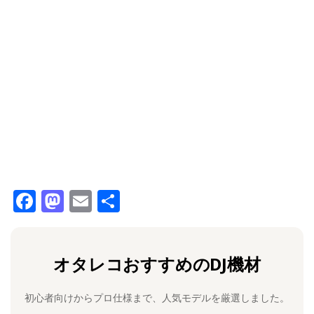
F
M
E
共
a
a
m
有
c
st
ai
オタレコおすすめのDJ機材
e
o
l
b
d
初心者向けからプロ仕様まで、人気モデルを厳選しました。
o
o