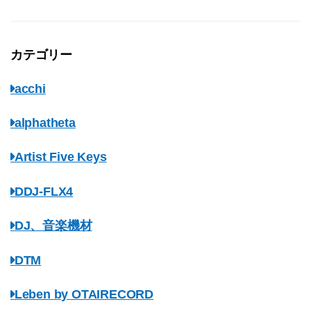
カテゴリー
acchi
alphatheta
Artist Five Keys
DDJ-FLX4
DJ、音楽機材
DTM
Leben by OTAIRECORD