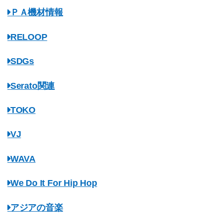
ＰＡ機材情報
RELOOP
SDGs
Serato関連
TOKO
VJ
WAVA
We Do It For Hip Hop
アジアの音楽