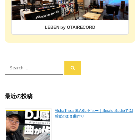
LEBEN by OTAIRECORD
Search
for:
最近の投稿
AlphaTheta SLABレビュー｜Serato StudioでDJ
感覚のまま曲作り