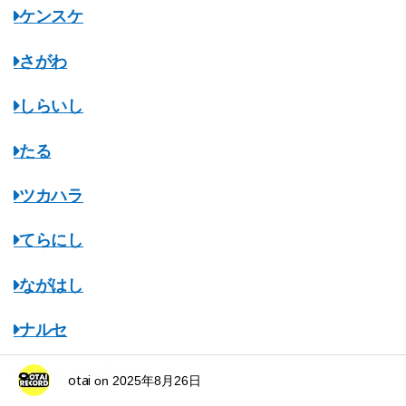
ケンスケ
さがわ
しらいし
たる
ツカハラ
てらにし
ながはし
ナルセ
マスコミ掲載情報
otai
on
2025年8月26日