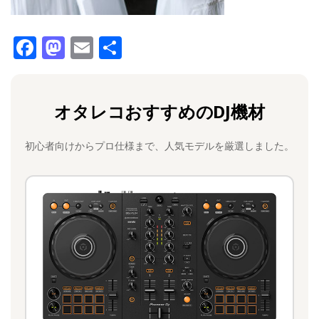
F
M
E
共
a
a
m
有
c
st
ai
オタレコおすすめのDJ機材
e
o
l
b
d
初心者向けからプロ仕様まで、人気モデルを厳選しました。
o
o
o
n
k