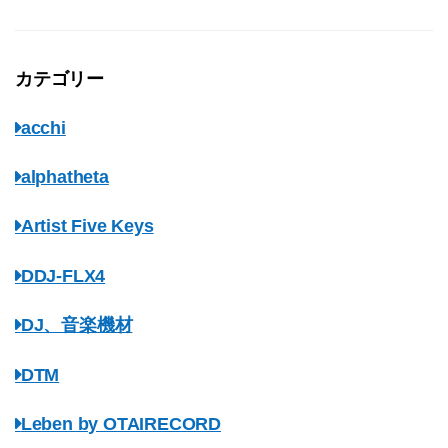
カテゴリー
acchi
alphatheta
Artist Five Keys
DDJ-FLX4
DJ、音楽機材
DTM
Leben by OTAIRECORD