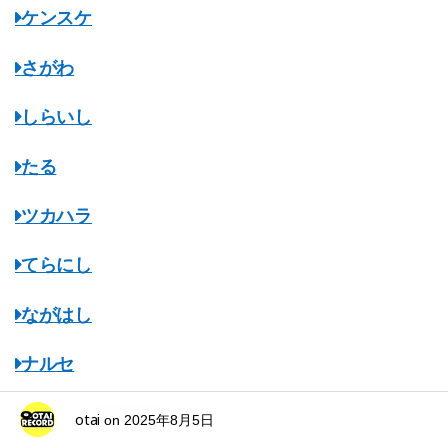
ケンスケ
さがわ
しらいし
たる
ツカハラ
てらにし
ながはし
ナルセ
マスコミ掲載情報
otai
on
2025年8月5日