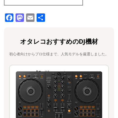
F
M
E
共
a
a
m
有
c
st
ai
オタレコおすすめのDJ機材
e
o
l
b
d
初心者向けからプロ仕様まで、人気モデルを厳選しました。
o
o
o
n
k