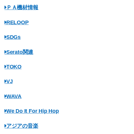
ＰＡ機材情報
RELOOP
SDGs
Serato関連
TOKO
VJ
WAVA
We Do It For Hip Hop
アジアの音楽