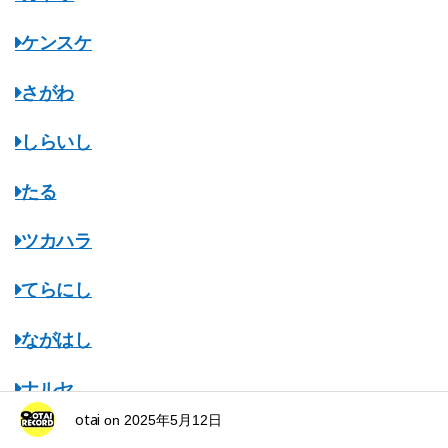
ケンスケ
さがわ
しらいし
たる
ツカハラ
てらにし
ながはし
ナルセ
otai
on
2025年5月12日
マスコミ掲載情報