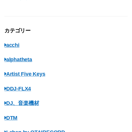
カテゴリー
acchi
alphatheta
Artist Five Keys
DDJ-FLX4
DJ、音楽機材
DTM