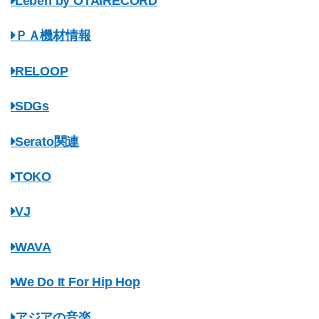
Leben by OTAIRECORD
ＰＡ機材情報
RELOOP
SDGs
Serato関連
TOKO
VJ
WAVA
We Do It For Hip Hop
アジアの音楽