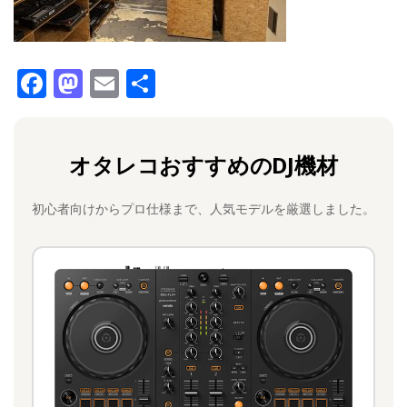
F
M
E
共
a
a
m
有
c
st
ai
オタレコおすすめのDJ機材
e
o
l
b
d
初心者向けからプロ仕様まで、人気モデルを厳選しました。
o
o
o
n
k