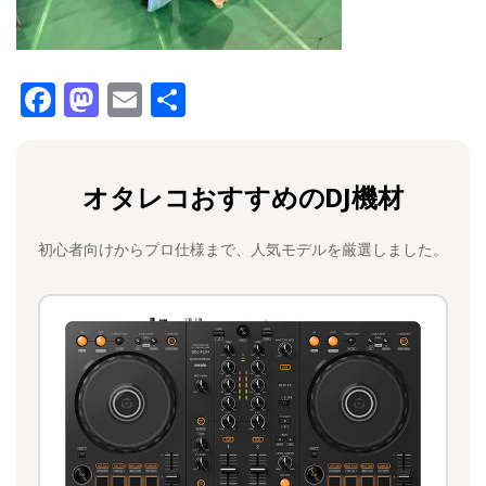
F
M
E
共
a
a
m
有
c
st
ai
オタレコおすすめのDJ機材
e
o
l
b
d
初心者向けからプロ仕様まで、人気モデルを厳選しました。
o
o
o
n
k