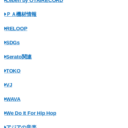
Leben by OTAIRECORD
ＰＡ機材情報
RELOOP
SDGs
Serato関連
TOKO
VJ
WAVA
We Do It For Hip Hop
アジアの音楽