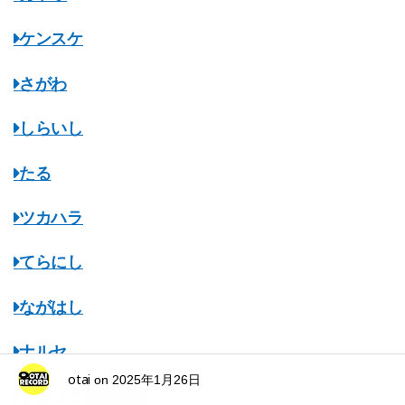
ケンスケ
さがわ
しらいし
たる
ツカハラ
てらにし
ながはし
ナルセ
otai
on
2025年1月26日
マスコミ掲載情報