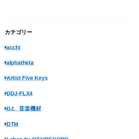
カテゴリー
acchi
alphatheta
Artist Five Keys
DDJ-FLX4
DJ、音楽機材
DTM