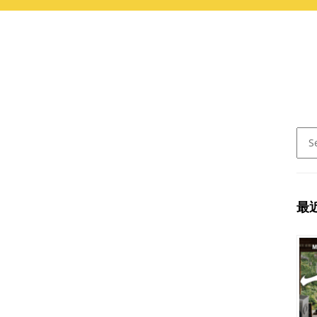
Sear
for:
最