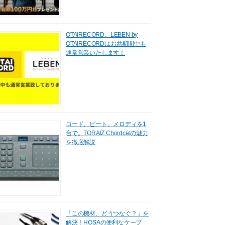
OTAIRECORD、LEBEN by
OTAIRECORDはお盆期間中も
通常営業いたします！
コード、ビート、メロディを1
台で。TORAIZ Chordcatの魅力
を徹底解説
「この機材、どうつなぐ？」を
解決！HOSAの便利なケーブ