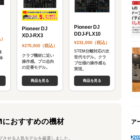
Pioneer DJ
Pioneer DJ
DDJ-FLX10
XDJ-RX3
込）
¥231,000（税込）
¥275,000（税込）
STEM分離対応の次
体
クラブ機材に近い
世代モデル。クラ
本
操作感。プロ志向
ブ仕様の操作感も
。
の定番モデル。
実現。
商品を見る
商品を見る
Mにおすすめの機材
ア
2
プさせる人気モデルを厳選しました。