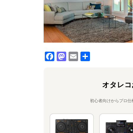
F
M
E
共
a
a
m
有
c
st
ai
e
o
l
オタレコ
b
d
o
o
初心者向けからプロ仕
o
n
k