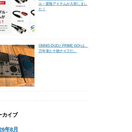
ル・変換アイテムが入荷しまし
た！
OMNIS-DUOとPRIME GO+は、
万年筆と十徳ナイフだ。
ーカイブ
026年8月