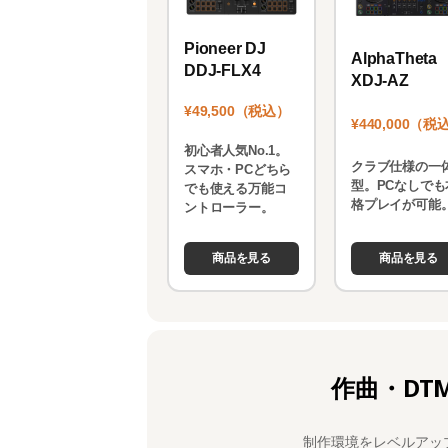
Pioneer DJ
AlphaTheta
DDJ-FLX4
XDJ-AZ
¥49,500（税込）
¥440,000（税
初心者人気No.1。
クラブ仕様の一
スマホ・PCどちら
型。PCなしでも
でも使える万能コ
格プレイが可能
ントローラー。
商品を見る
商品を見る
作曲・DT
制作環境をレベルアッ