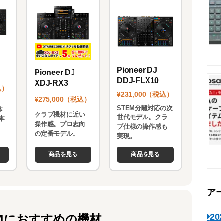
Pioneer DJ
Pioneer DJ
DDJ-FLX10
XDJ-RX3
込）
¥231,000（税込）
¥275,000（税込）
STEM分離対応の次
体
クラブ機材に近い
世代モデル。クラ
本
操作感。プロ志向
ブ仕様の操作感も
。
の定番モデル。
実現。
商品を見る
商品を見る
ア
Mにおすすめの機材
2