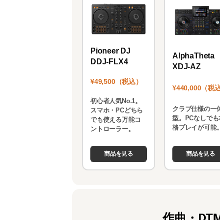
k
Pioneer DJ
AlphaTheta
DDJ-FLX4
XDJ-AZ
¥49,500（税込）
¥440,000（税
初心者人気No.1。
クラブ仕様の一
スマホ・PCどちら
型。PCなしでも
でも使える万能コ
格プレイが可能
ントローラー。
商品を見る
商品を見る
作曲・DT