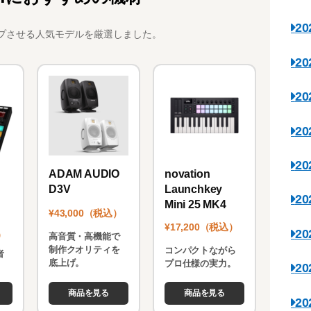
2
プさせる人気モデルを厳選しました。
2
2
2
2
novation
ADAM AUDIO
Launchkey
D3V
2
Mini 25 MK4
¥43,000（税込）
¥17,200（税込）
2
）
高音質・高機能で
制作クオリティを
コンパクトながら
者
底上げ。
プロ仕様の実力。
2
。
商品を見る
商品を見る
2