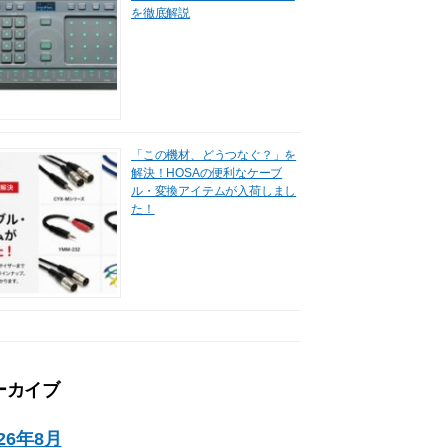
を徹底解説
「この機材、どうつなぐ？」を
解決！HOSAの便利なケーブ
ル・変換アイテムが入荷しまし
た！
ーカイブ
026年8月