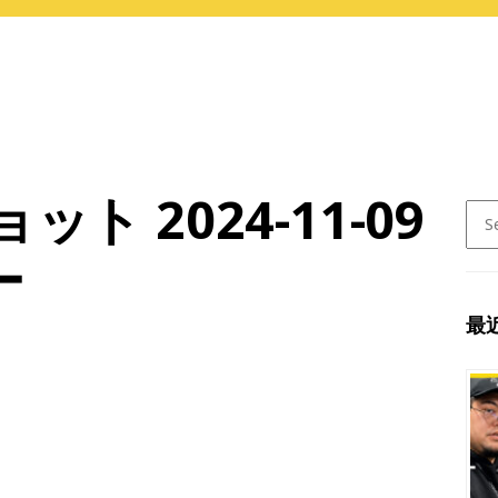
ト 2024-11-09
Sear
for:
ー
最