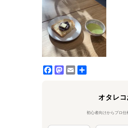
F
M
E
共
a
a
m
有
c
st
ai
e
o
l
オタレコ
b
d
o
o
初心者向けからプロ仕
o
n