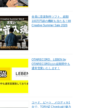
全員に音楽制作ソフト、総額
100万円超の機材も当たる！MI
Creative Summer Sale 2026
OTAIRECORD、LEBEN by
OTAIRECORDはお盆期間中も
通常営業いたします！
コード、ビート、メロディを1
台で。TORAIZ Chordcatの魅力