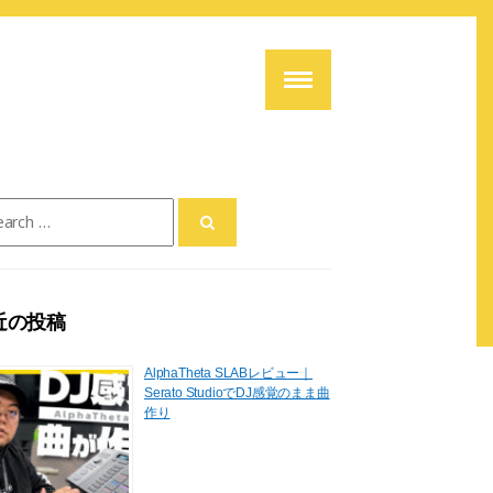
ch
近の投稿
AlphaTheta SLABレビュー｜
Serato StudioでDJ感覚のまま曲
作り