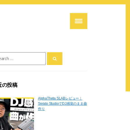
ch
近の投稿
AlphaTheta SLABレビュー｜
Serato StudioでDJ感覚のまま曲
作り