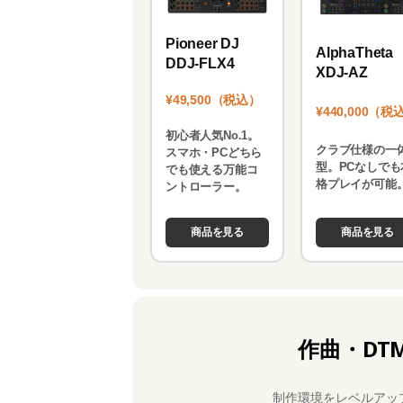
Pioneer DJ
AlphaTheta
DDJ-FLX4
XDJ-AZ
¥49,500（税込）
¥440,000（税
初心者人気No.1。
クラブ仕様の一
スマホ・PCどちら
型。PCなしでも
でも使える万能コ
格プレイが可能
ントローラー。
商品を見る
商品を見る
作曲・DT
制作環境をレベルアッ