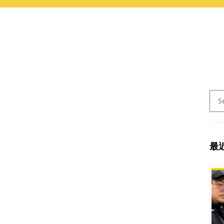
Sear
for:
最