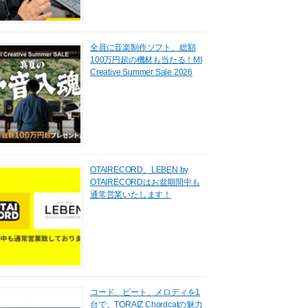
全員に音楽制作ソフト、総額
100万円超の機材も当たる！MI
Creative Summer Sale 2026
OTAIRECORD、LEBEN by
OTAIRECORDはお盆期間中も
通常営業いたします！
コード、ビート、メロディを1
台で。TORAIZ Chordcatの魅力