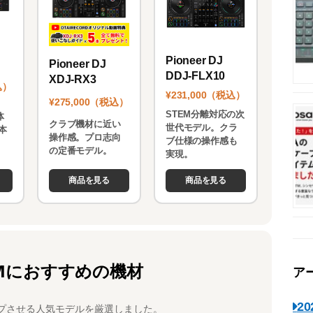
Pioneer DJ
Pioneer DJ
DDJ-FLX10
XDJ-RX3
込）
¥231,000（税込）
¥275,000（税込）
STEM分離対応の次
体
クラブ機材に近い
世代モデル。クラ
本
操作感。プロ志向
ブ仕様の操作感も
。
の定番モデル。
実現。
商品を見る
商品を見る
Mにおすすめの機材
ア
2
プさせる人気モデルを厳選しました。