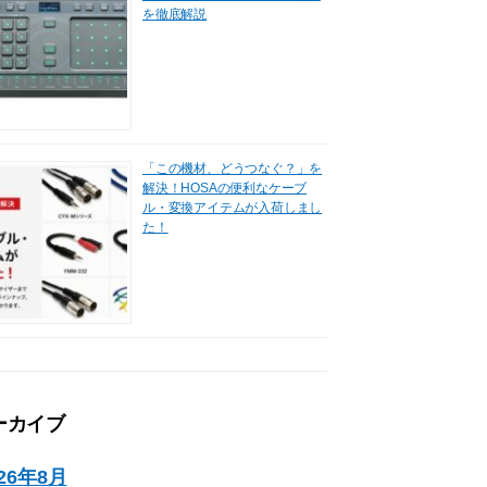
を徹底解説
「この機材、どうつなぐ？」を
解決！HOSAの便利なケーブ
ル・変換アイテムが入荷しまし
た！
ーカイブ
026年8月