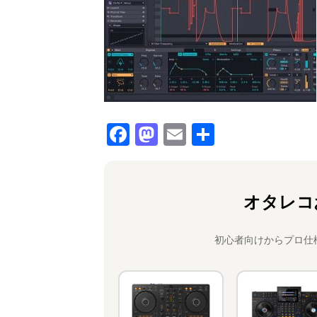
F
M
E
共
a
a
m
有
c
st
ai
e
o
l
オタレコ
b
d
o
o
初心者向けからプロ仕
o
n
k