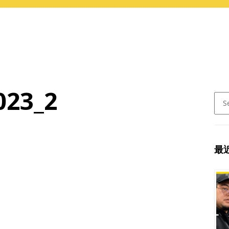
023_2
Sear
for:
最