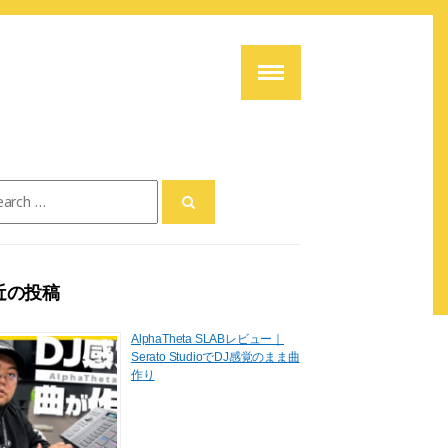
ch
近の投稿
AlphaTheta SLABレビュー｜
Serato StudioでDJ感覚のまま曲
作り