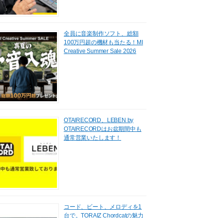
全員に音楽制作ソフト、総額
100万円超の機材も当たる！MI
Creative Summer Sale 2026
OTAIRECORD、LEBEN by
OTAIRECORDはお盆期間中も
通常営業いたします！
コード、ビート、メロディを1
台で。TORAIZ Chordcatの魅力