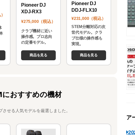
Pioneer DJ
Pioneer DJ
DDJ-FLX10
XDJ-RX3
込）
¥231,000（税込）
¥275,000（税込）
STEM分離対応の次
体
クラブ機材に近い
世代モデル。クラ
本
操作感。プロ志向
ブ仕様の操作感も
。
の定番モデル。
実現。
商品を見る
商品を見る
Mにおすすめの機材
プさせる人気モデルを厳選しました。
ア
2