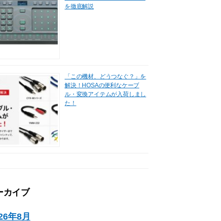
を徹底解説
「この機材、どうつなぐ？」を
解決！HOSAの便利なケーブ
ル・変換アイテムが入荷しまし
た！
ーカイブ
026年8月