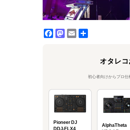
F
M
E
共
a
a
m
有
c
st
ai
e
o
l
オタレコ
b
d
o
o
初心者向けからプロ仕
o
n
k
Pioneer DJ
AlphaTheta
DDJ-FLX4