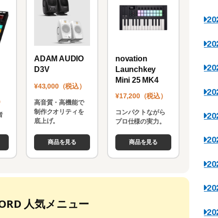
2
2
novation
ADAM AUDIO
2
Launchkey
D3V
Mini 25 MK4
¥43,000（税込）
2
¥17,200（税込）
）
高音質・高機能で
制作クオリティを
コンパクトながら
2
者
底上げ。
プロ仕様の実力。
。
2
商品を見る
商品を見る
2
2
ECORD 人気メニュー
2